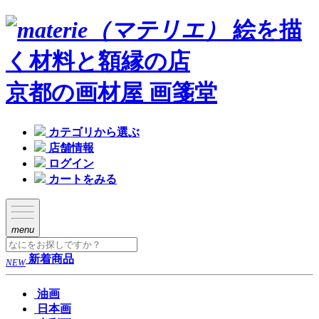
絵を描
く材料と額縁の店
京都の画材屋 画箋堂
カテゴリから選ぶ
店舗情報
ログイン
カートをみる
menu
新着商品
NEW
油画
日本画