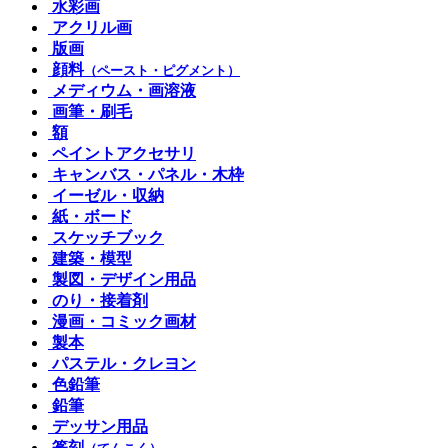
水彩画
アクリル画
版画
顔料
（ペースト・ピグメント）
メディウム・画溶液
画筆・刷毛
額
ペイントアクセサリ
キャンバス・パネル・木枠
イーゼル・収納
紙・ボード
スケッチブック
建築・模型
製図・デザイン用品
のり・接着剤
漫画・コミック画材
製本
パステル・クレヨン
色鉛筆
鉛筆
デッサン用品
篆刻