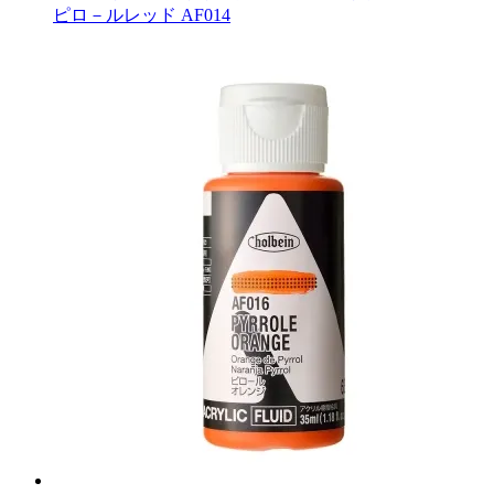
ピロ－ルレッド AF014