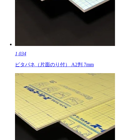
1,034
ピタパネ（片面のり付） A2判 7mm