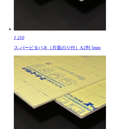
1,210
ス-パーピタパネ（片面のり付）A2判 5mm