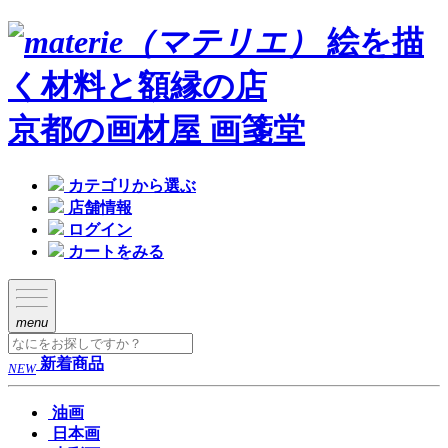
絵を描
く材料と額縁の店
京都の画材屋 画箋堂
カテゴリから選ぶ
店舗情報
ログイン
カートをみる
menu
新着商品
NEW
油画
日本画