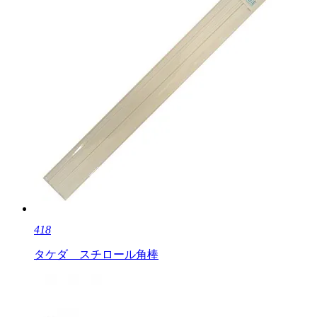
418
タケダ スチロール角棒