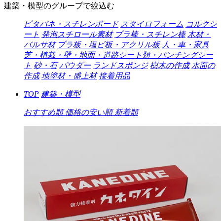
建築・模型のグループで絞込む
ピタパネ・スチレンボード
スタイロフォーム
コルクシ
ート
発泡スチロール素材
プラ棒・スチレン棒
木材・
バルサ材
プラ板・塩ビ板・アクリル板
人・車・家具
芝・植栽・壁・地面・道路シート類・パンチングシー
ト
砂・石
パウダー
ランドスポンジ
樹木の作成
水面の
作成
地塗材・盛上材
接着用品
TOP
建築・模型
おすすめ順
価格の安い順
新着順