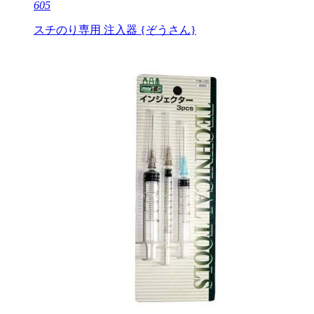
605
スチのり専用 注入器 {ぞうさん}