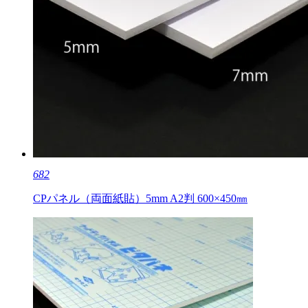
682
CPパネル（両面紙貼）5mm A2判 600×450㎜