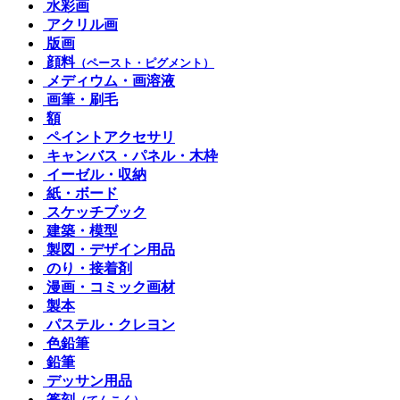
水彩画
アクリル画
版画
顔料
（ペースト・ピグメント）
メディウム・画溶液
画筆・刷毛
額
ペイントアクセサリ
キャンバス・パネル・木枠
イーゼル・収納
紙・ボード
スケッチブック
建築・模型
製図・デザイン用品
のり・接着剤
漫画・コミック画材
製本
パステル・クレヨン
色鉛筆
鉛筆
デッサン用品
篆刻