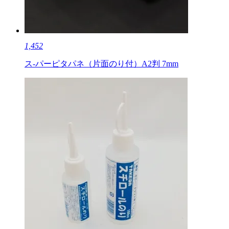
1,452
ス-パーピタパネ（片面のり付）A2判 7mm