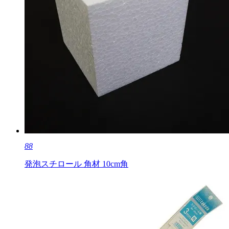
88
発泡スチロール 角材 10cm角