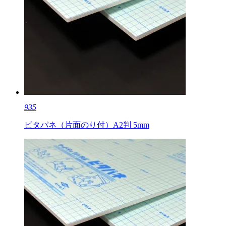
935
ピタパネ（片面のり付）A2判 5mm