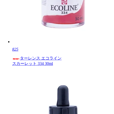
825
ターレンス エコライン
スカーレット 334 30ml