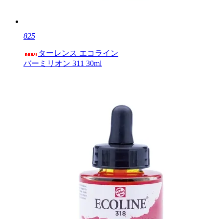
825
ターレンス エコライン
バーミリオン 311 30ml