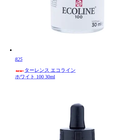
825
ターレンス エコライン
ホワイト 100 30ml