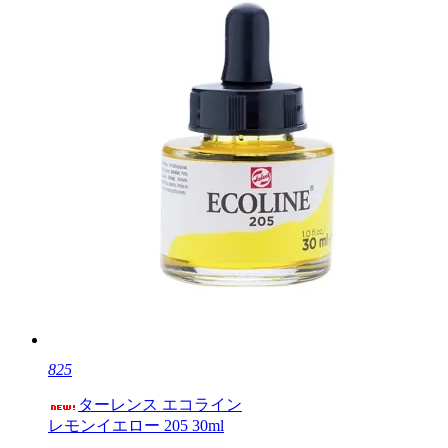
825
ターレンス エコライン
レモンイエロー 205 30ml