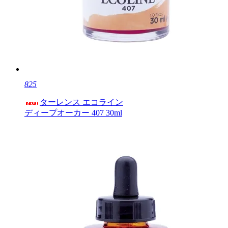
825
ターレンス エコライン
ディープオーカー 407 30ml