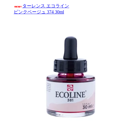
ターレンス エコライン
ピンクベージュ 374 30ml