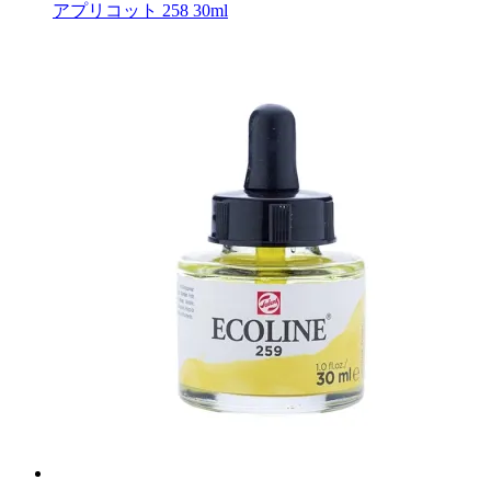
アプリコット 258 30ml