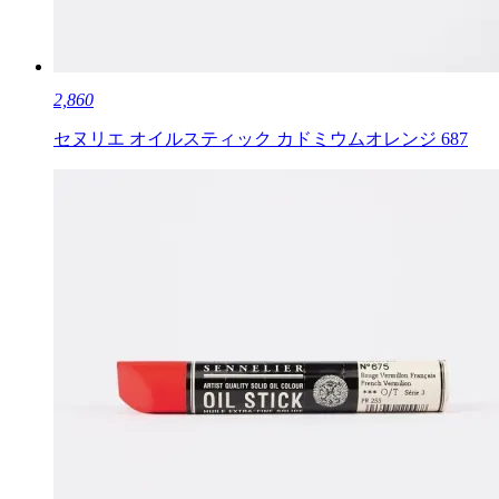
2,860
セヌリエ オイルスティック カドミウムオレンジ 687