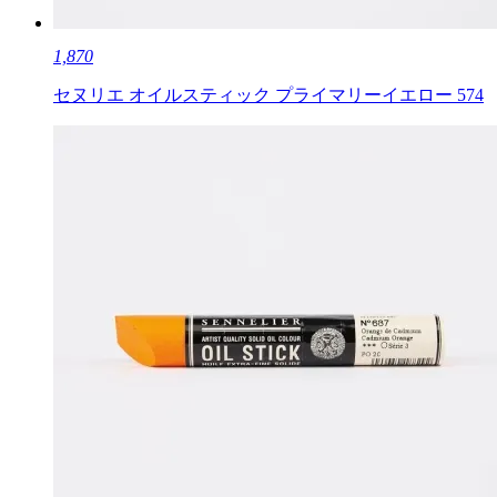
1,870
セヌリエ オイルスティック プライマリーイエロー 574