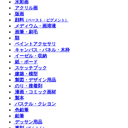
水彩画
アクリル画
版画
顔料
（ペースト・ピグメント）
メディウム・画溶液
画筆・刷毛
額
ペイントアクセサリ
キャンバス・パネル・木枠
イーゼル・収納
紙・ボード
スケッチブック
建築・模型
製図・デザイン用品
のり・接着剤
漫画・コミック画材
製本
パステル・クレヨン
色鉛筆
鉛筆
デッサン用品
篆刻