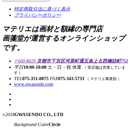
特定商取引法に基づく表示
プライバシーポリシー
マテリエは画材と額縁の専門店
画箋堂が運営するオンラインショップ
です。
600-8029
京都市下京区河原町通五条上る西橋詰町752
〒
平日
10:00-18:00
土・日・祝 休業
（ 実店舗は営業していま
す ）
TEL
075-351-0875
FAX
075-343-5733
（ マテリエ事業部 ）
www.gwasendo.com
2018
GWASENDO CO., LTD
©
Background Color
Circle