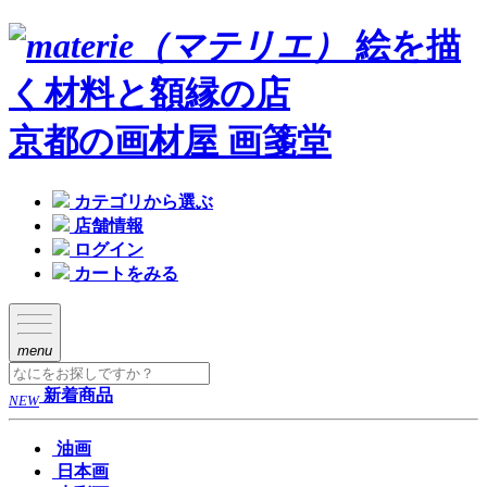
絵を描
く材料と額縁の店
京都の画材屋 画箋堂
カテゴリから選ぶ
店舗情報
ログイン
カートをみる
menu
新着商品
NEW
油画
日本画