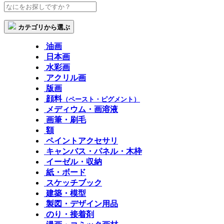
カテゴリから選ぶ
油画
日本画
水彩画
アクリル画
版画
顔料
（ペースト・ピグメント）
メディウム・画溶液
画筆・刷毛
額
ペイントアクセサリ
キャンバス・パネル・木枠
イーゼル・収納
紙・ボード
スケッチブック
建築・模型
製図・デザイン用品
のり・接着剤