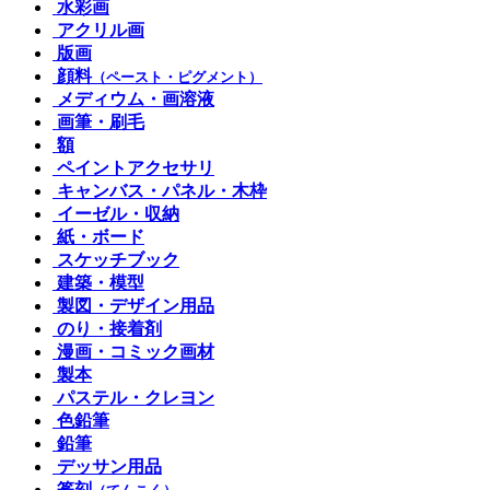
水彩画
アクリル画
版画
顔料
（ペースト・ピグメント）
メディウム・画溶液
画筆・刷毛
額
ペイントアクセサリ
キャンバス・パネル・木枠
イーゼル・収納
紙・ボード
スケッチブック
建築・模型
製図・デザイン用品
のり・接着剤
漫画・コミック画材
製本
パステル・クレヨン
色鉛筆
鉛筆
デッサン用品
篆刻