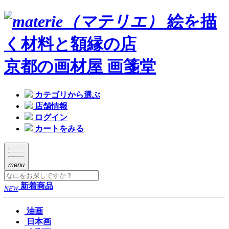
絵を描
く材料と額縁の店
京都の画材屋 画箋堂
カテゴリから選ぶ
店舗情報
ログイン
カートをみる
menu
新着商品
NEW
油画
日本画