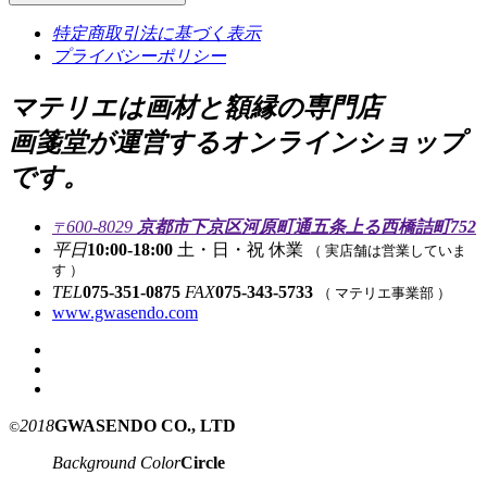
特定商取引法に基づく表示
プライバシーポリシー
マテリエは画材と額縁の専門店
画箋堂が運営するオンラインショップ
です。
600-8029
京都市下京区河原町通五条上る西橋詰町752
〒
平日
10:00-18:00
土・日・祝 休業
（ 実店舗は営業していま
す ）
TEL
075-351-0875
FAX
075-343-5733
（ マテリエ事業部 ）
www.gwasendo.com
2018
GWASENDO CO., LTD
©
Background Color
Circle