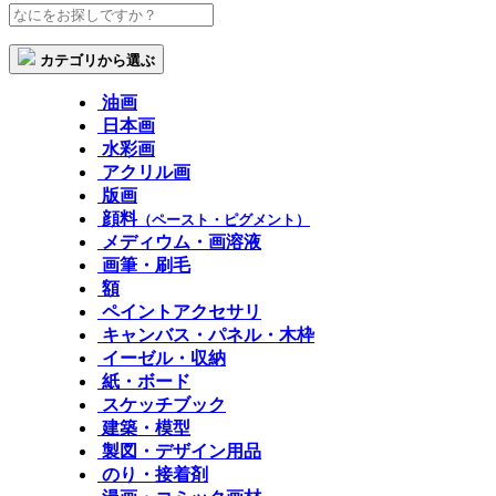
カテゴリから選ぶ
油画
日本画
水彩画
アクリル画
版画
顔料
（ペースト・ピグメント）
メディウム・画溶液
画筆・刷毛
額
ペイントアクセサリ
キャンバス・パネル・木枠
イーゼル・収納
紙・ボード
スケッチブック
建築・模型
製図・デザイン用品
のり・接着剤