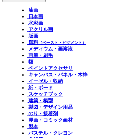
油画
日本画
水彩画
アクリル画
版画
顔料
（ペースト・ピグメント）
メディウム・画溶液
画筆・刷毛
額
ペイントアクセサリ
キャンバス・パネル・木枠
イーゼル・収納
紙・ボード
スケッチブック
建築・模型
製図・デザイン用品
のり・接着剤
漫画・コミック画材
製本
パステル・クレヨン