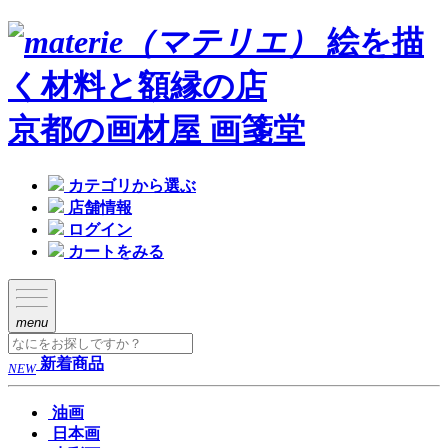
絵を描
く材料と額縁の店
京都の画材屋 画箋堂
カテゴリから選ぶ
店舗情報
ログイン
カートをみる
menu
新着商品
NEW
油画
日本画