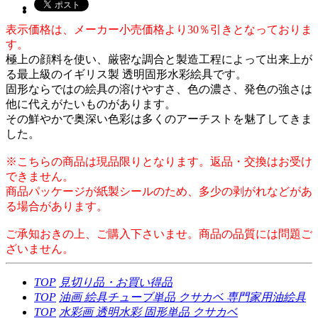
表示価格は、メーカー小売価格より30％引きとなっておりま
す。
極上の顔料を使い、厳密な調合と製造工程によって出来上が
る最上級のイギリス製 透明固形水彩絵具です。
固形ならではの絵具の溶けやすさ、色の濃さ、発色の強さは
他に代えがたいものがあります。
その鮮やかで奥深い色彩は多くのアーチストを魅了してきま
した。
※こちらの商品は現品限りとなります。返品・交換はお受け
できません。
商品パッケージが紙製シールのため、多少の剥がれなどがあ
る場合があります。
ご承知おきの上、ご購入下さいませ。商品の品質には問題ご
ざいません。
TOP
見切り品・お買い得品
TOP
油画
絵具チューブ単品
クサカベ 専門家用油絵具
TOP
水彩画
透明水彩
固形単品
クサカベ