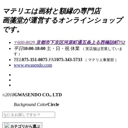
マテリエは画材と額縁の専門店
画箋堂が運営するオンラインショップ
です。
600-8029
京都市下京区河原町通五条上る西橋詰町752
〒
平日
10:00-18:00
土・日・祝 休業
（ 実店舗は営業していま
す ）
TEL
075-351-0875
FAX
075-343-5733
（ マテリエ事業部 ）
www.gwasendo.com
2018
GWASENDO CO., LTD
©
Background Color
Circle
カテゴリから選ぶ