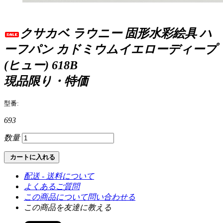
クサカベ ラウニー 固形水彩絵具 ハ
ーフパン カドミウムイエローディープ
(ヒュー) 618B
現品限り・特価
型番:
693
数量
カートに入れる
配送 - 送料について
よくあるご質問
この商品について問い合わせる
この商品を友達に教える