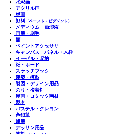
水彩画
アクリル画
版画
顔料
（ペースト・ピグメント）
メディウム・画溶液
画筆・刷毛
額
ペイントアクセサリ
キャンバス・パネル・木枠
イーゼル・収納
紙・ボード
スケッチブック
建築・模型
製図・デザイン用品
のり・接着剤
漫画・コミック画材
製本
パステル・クレヨン
色鉛筆
鉛筆
デッサン用品
篆刻