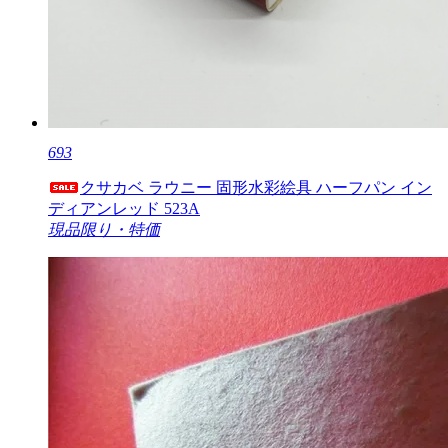
693
クサカベ ラウニー 固形水彩絵具 ハーフパン イン
ディアンレッド 523A
現品限り・特価