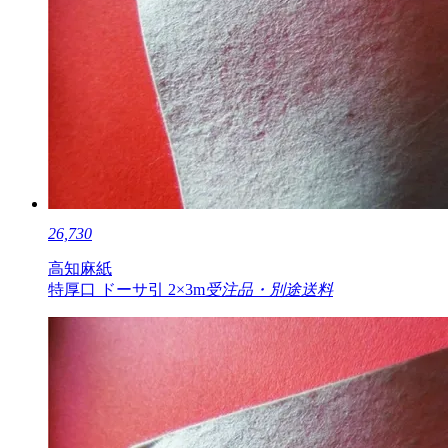
26,730
高知麻紙
特厚口 ドーサ引 2×3m
受注品・別途送料