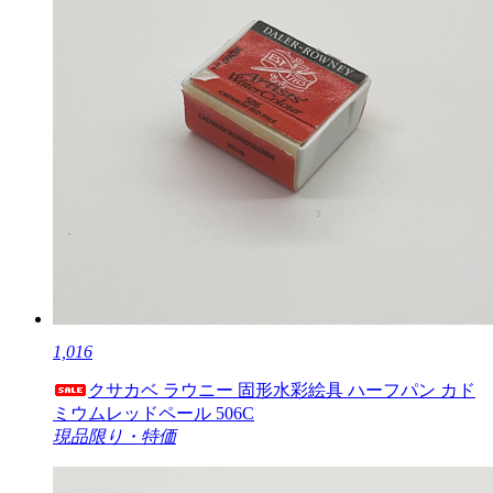
1,016
クサカベ ラウニー 固形水彩絵具 ハーフパン カド
ミウムレッドペール 506C
現品限り・特価