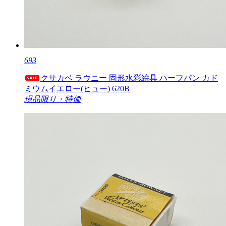
693
クサカベ ラウニー 固形水彩絵具 ハーフパン カド
ミウムイエロー(ヒュー) 620B
現品限り・特価