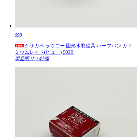
693
クサカベ ラウニー 固形水彩絵具 ハーフパン カド
ミウムレッド(ヒュー) 503B
現品限り・特価