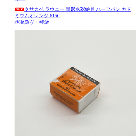
クサカベ ラウニー 固形水彩絵具 ハーフパン カド
ミウムオレンジ 615C
現品限り・特価