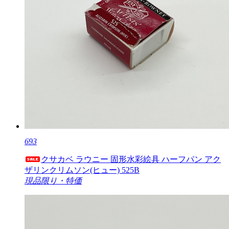
693
クサカベ ラウニー 固形水彩絵具 ハーフパン アク
ザリンクリムソン(ヒュー) 525B
現品限り・特価