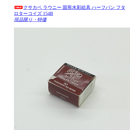
クサカベ ラウニー 固形水彩絵具 ハーフパン フタ
ロターコイズ 154B
現品限り・特価