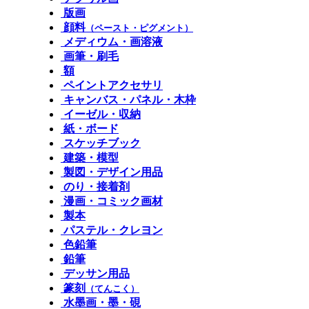
版画
顔料
（ペースト・ピグメント）
メディウム・画溶液
画筆・刷毛
額
ペイントアクセサリ
キャンバス・パネル・木枠
イーゼル・収納
紙・ボード
スケッチブック
建築・模型
製図・デザイン用品
のり・接着剤
漫画・コミック画材
製本
パステル・クレヨン
色鉛筆
鉛筆
デッサン用品
篆刻
（てんこく）
水墨画・墨・硯