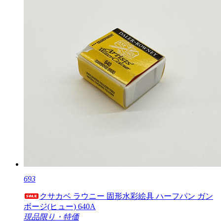
693
クサカベ ラウニー 固形水彩絵具 ハーフパン ガン
ボージ(ヒュー) 640A
現品限り・特価