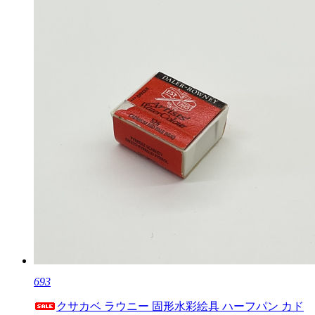
693
クサカベ ラウニー 固形水彩絵具 ハーフパン カド