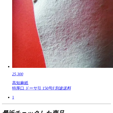
25,300
高知麻紙
特厚口 ドーサ引 150号F
別途送料
1