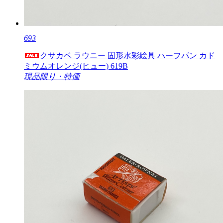
693
クサカベ ラウニー 固形水彩絵具 ハーフパン カド
ミウムオレンジ(ヒュー) 619B
現品限り・特価