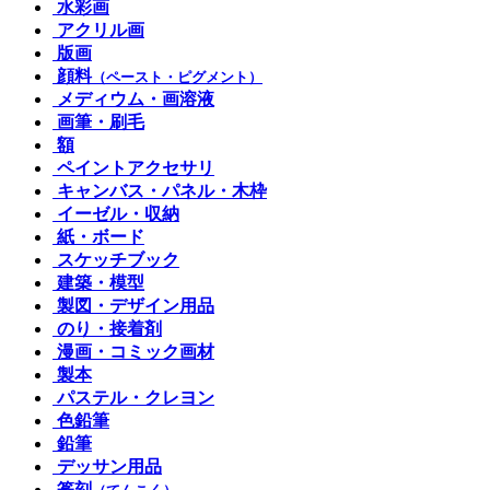
水彩画
アクリル画
版画
顔料
（ペースト・ピグメント）
メディウム・画溶液
画筆・刷毛
額
ペイントアクセサリ
キャンバス・パネル・木枠
イーゼル・収納
紙・ボード
スケッチブック
建築・模型
製図・デザイン用品
のり・接着剤
漫画・コミック画材
製本
パステル・クレヨン
色鉛筆
鉛筆
デッサン用品
篆刻