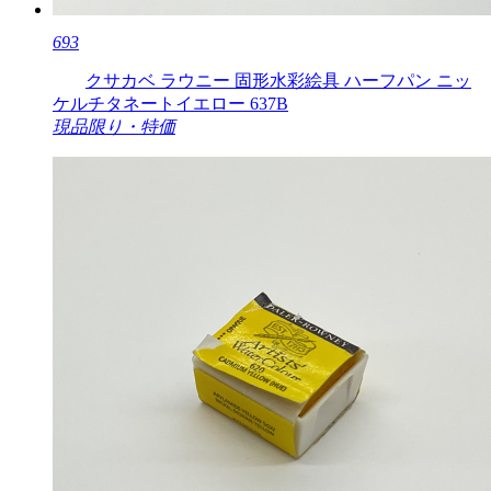
693
クサカベ ラウニー 固形水彩絵具 ハーフパン ニッ
ケルチタネートイエロー 637B
現品限り・特価