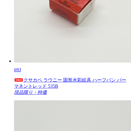
693
クサカベ ラウニー 固形水彩絵具 ハーフパン パー
マネントレッド 535B
現品限り・特価