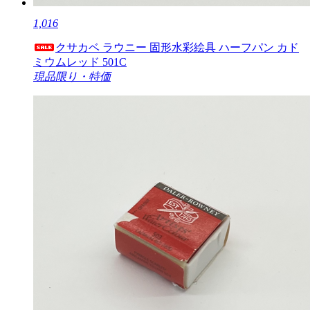
1,016
クサカベ ラウニー 固形水彩絵具 ハーフパン カド
ミウムレッド 501C
現品限り・特価