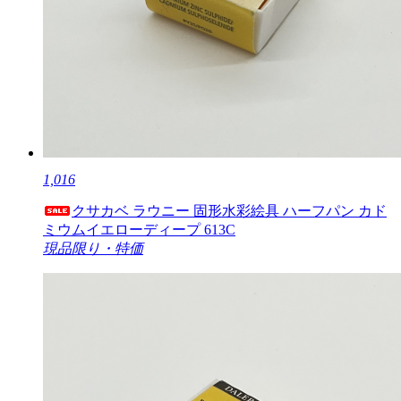
1,016
クサカベ ラウニー 固形水彩絵具 ハーフパン カド
ミウムイエローディープ 613C
現品限り・特価