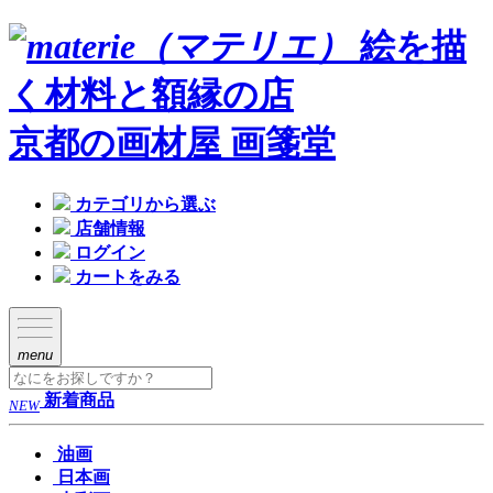
絵を描
く材料と額縁の店
京都の画材屋 画箋堂
カテゴリから選ぶ
店舗情報
ログイン
カートをみる
menu
新着商品
NEW
油画
日本画