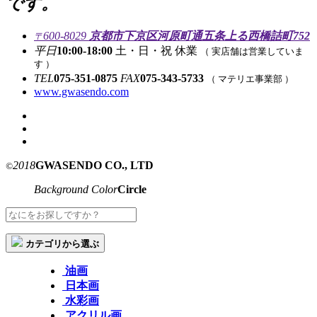
です。
600-8029
京都市下京区河原町通五条上る西橋詰町752
〒
平日
10:00-18:00
土・日・祝 休業
（ 実店舗は営業していま
す ）
TEL
075-351-0875
FAX
075-343-5733
（ マテリエ事業部 ）
www.gwasendo.com
2018
GWASENDO CO., LTD
©
Background Color
Circle
カテゴリから選ぶ
油画
日本画
水彩画
アクリル画