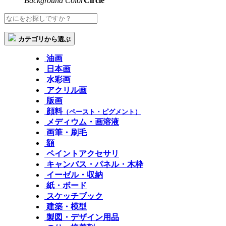
Background Color
Circle
カテゴリから選ぶ
油画
日本画
水彩画
アクリル画
版画
顔料
（ペースト・ピグメント）
メディウム・画溶液
画筆・刷毛
額
ペイントアクセサリ
キャンバス・パネル・木枠
イーゼル・収納
紙・ボード
スケッチブック
建築・模型
製図・デザイン用品