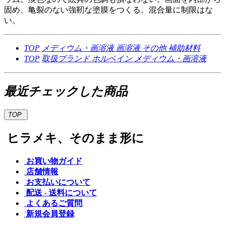
固め、亀裂のない強靭な塗膜をつくる。混合量に制限はな
い。
TOP
メディウム・画溶液
画溶液
その他 補助材料
TOP
取扱ブランド
ホルベイン
メディウム・画溶液
最近チェックした商品
TOP
ヒラメキ、そのまま形に
お買い物ガイド
店舗情報
お支払いについて
配送 - 送料について
よくあるご質問
新規会員登録