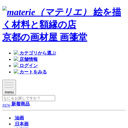
絵を描
く材料と額縁の店
京都の画材屋 画箋堂
カテゴリから選ぶ
店舗情報
ログイン
カートをみる
menu
新着商品
NEW
油画
日本画