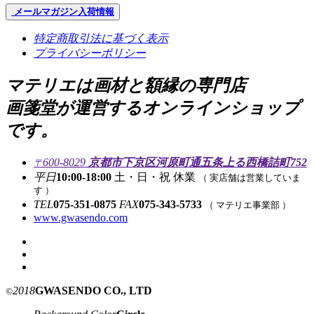
メールマガジン
入荷情報
特定商取引法に基づく表示
プライバシーポリシー
マテリエは画材と額縁の専門店
画箋堂が運営するオンラインショップ
です。
600-8029
京都市下京区河原町通五条上る西橋詰町752
〒
平日
10:00-18:00
土・日・祝 休業
（ 実店舗は営業していま
す ）
TEL
075-351-0875
FAX
075-343-5733
（ マテリエ事業部 ）
www.gwasendo.com
2018
GWASENDO CO., LTD
©