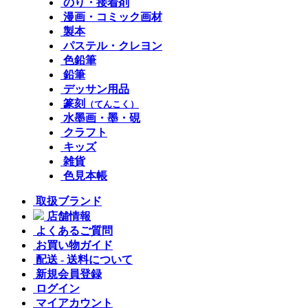
のり・接着剤
漫画・コミック画材
製本
パステル・クレヨン
色鉛筆
鉛筆
デッサン用品
篆刻
（てんこく）
水墨画・墨・硯
クラフト
キッズ
雑貨
色見本帳
取扱ブランド
店舗情報
よくあるご質問
お買い物ガイド
配送 - 送料について
新規会員登録
ログイン
マイアカウント