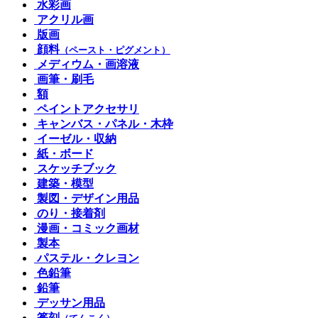
水彩画
アクリル画
版画
顔料
（ペースト・ピグメント）
メディウム・画溶液
画筆・刷毛
額
ペイントアクセサリ
キャンバス・パネル・木枠
イーゼル・収納
紙・ボード
スケッチブック
建築・模型
製図・デザイン用品
のり・接着剤
漫画・コミック画材
製本
パステル・クレヨン
色鉛筆
鉛筆
デッサン用品
篆刻