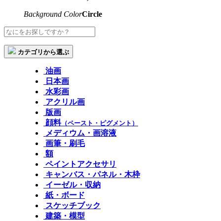
Background Color
Circle
カテゴリから選ぶ
油画
日本画
水彩画
アクリル画
版画
顔料
（ペースト・ピグメント）
メディウム・画溶液
画筆・刷毛
額
ペイントアクセサリ
キャンバス・パネル・木枠
イーゼル・収納
紙・ボード
スケッチブック
建築・模型