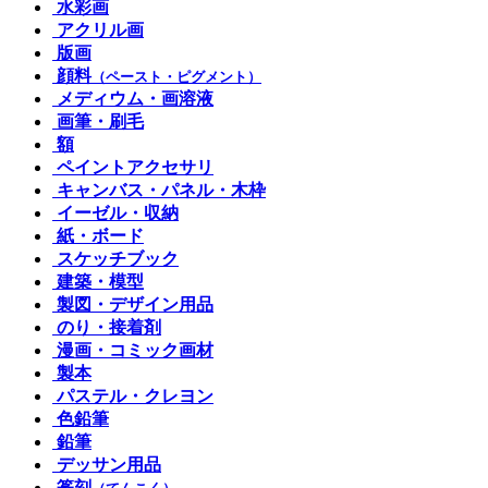
水彩画
アクリル画
版画
顔料
（ペースト・ピグメント）
メディウム・画溶液
画筆・刷毛
額
ペイントアクセサリ
キャンバス・パネル・木枠
イーゼル・収納
紙・ボード
スケッチブック
建築・模型
製図・デザイン用品
のり・接着剤
漫画・コミック画材
製本
パステル・クレヨン
色鉛筆
鉛筆
デッサン用品
篆刻