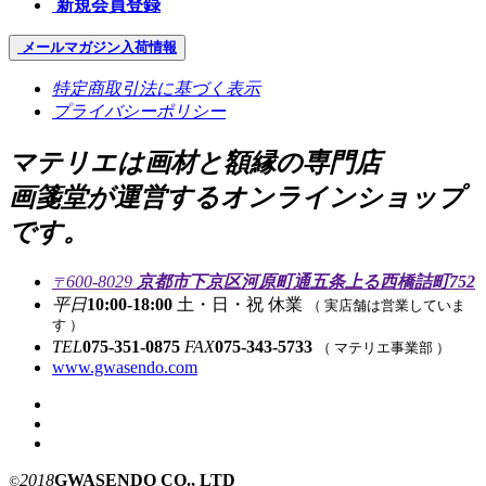
新規会員登録
メールマガジン
入荷情報
特定商取引法に基づく表示
プライバシーポリシー
マテリエは画材と額縁の専門店
画箋堂が運営するオンラインショップ
です。
600-8029
京都市下京区河原町通五条上る西橋詰町752
〒
平日
10:00-18:00
土・日・祝 休業
（ 実店舗は営業していま
す ）
TEL
075-351-0875
FAX
075-343-5733
（ マテリエ事業部 ）
www.gwasendo.com
2018
GWASENDO CO., LTD
©