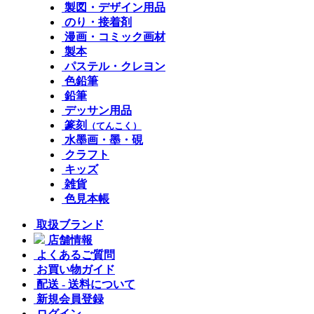
製図・デザイン用品
のり・接着剤
漫画・コミック画材
製本
パステル・クレヨン
色鉛筆
鉛筆
デッサン用品
篆刻
（てんこく）
水墨画・墨・硯
クラフト
キッズ
雑貨
色見本帳
取扱ブランド
店舗情報
よくあるご質問
お買い物ガイド
配送 - 送料について
新規会員登録
ログイン