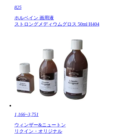
825
ホルベイン 画用液
ストロングメディウムグロス 50ml H404
1,166~3,751
ウィンザー&ニュートン
リクイン・オリジナル