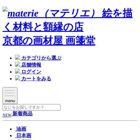
絵を描
く材料と額縁の店
京都の画材屋 画箋堂
カテゴリから選ぶ
店舗情報
ログイン
カートをみる
menu
新着商品
NEW
油画
日本画