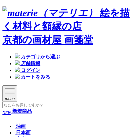
絵を描
く材料と額縁の店
京都の画材屋 画箋堂
カテゴリから選ぶ
店舗情報
ログイン
カートをみる
menu
新着商品
NEW
油画
日本画