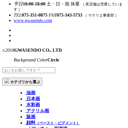
平日
10:00-18:00
土・日・祝 休業
（ 実店舗は営業していま
す ）
TEL
075-351-0875
FAX
075-343-5733
（ マテリエ事業部 ）
www.gwasendo.com
2018
GWASENDO CO., LTD
©
Background Color
Circle
カテゴリから選ぶ
油画
日本画
水彩画
アクリル画
版画
顔料
（ペースト・ピグメント）