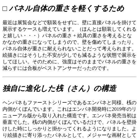
□ パネル自体の重さを軽くするため
最近は展覧会などで額装をせずに、壁に直接パネルを掛けて
展示するケースも増えています。（ほんとは額装してくれる
と嬉しい・・・）パネルの重さ + 絵具の重さを考えるとな
かなかの重さになってしまうので、壁を傷めてしまったり、
パネル自体が重さに耐えられないことだって考えられます。
絵描きにはそうした不安が少しでも減るような状態で展示を
してほしい。そのために、強度はそのままでパネルの重さを
減らすには合板がベストアンサーだったのです。
独自に進化した桟（さん）の構造
ヘンパネもファーストシリーズであるエンパネと同様、桟の
内側がくぼんでいます。これはエンパネ開発時に2019年のリ
ニューアル版から取り入れた構造です。エンパネ発売当初は
垂直でした。桟の内側がくぼんでいるだけで、パネルを壁掛
けした時にしっかりと掛かってくれるようになりました。よ
り絵描きに寄り添ったパネルとして、メジャーな画材として