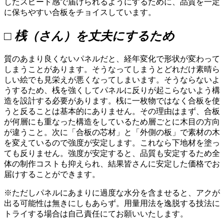
したスピード感で届けられるようにするために、品質を一定
に保ちやすい合板をチョイスしています。
□ 桟（さん）を丈夫にするため
質のあまり良くないパネルだと、経年変化で形状が変わって
しまうことがあります。そうなってしまうとどれだけ素晴ら
しい絵でも見栄えが悪くなってしまいます。そうならないよ
うするため、桟を強くしてパネルに反りが起こらないよう構
造を設計する必要があります。桟に一枚物ではなく合板を使
うと反ることは基本的にありません。その理由はまず、合板
が何層にも重なった構造をしているため層ごとに木目の方向
が違うこと。次に「合板の芯材」と「外側の板」で素材の木
を変えているので強度が安定します。これなら下地材を塗っ
ても反りません。強度が安定すると、品質も安定するため全
体の制作コストも抑えられ、結果皆さんに安定した価格でお
届けすることができます。
※ただしパネルにあまりに過度な水分を含ませると、アクが
出る可能性は無きにしもあらず。用量用法を逸脱する技法に
トライする場合は自己責任にてお願いいたします。