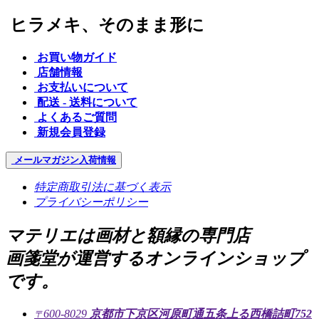
ヒラメキ、そのまま形に
お買い物ガイド
店舗情報
お支払いについて
配送 - 送料について
よくあるご質問
新規会員登録
メールマガジン
入荷情報
特定商取引法に基づく表示
プライバシーポリシー
マテリエは画材と額縁の専門店
画箋堂が運営するオンラインショップ
です。
600-8029
京都市下京区河原町通五条上る西橋詰町752
〒