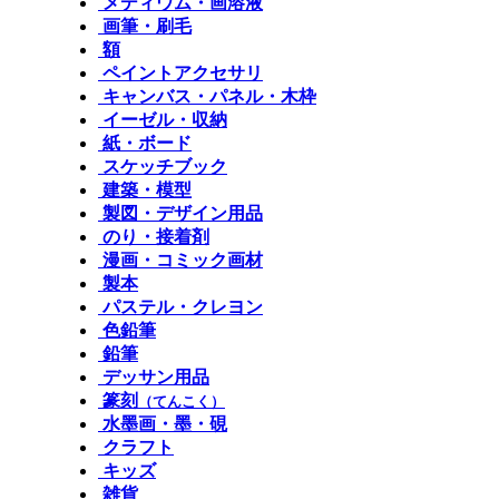
メディウム・画溶液
画筆・刷毛
額
ペイントアクセサリ
キャンバス・パネル・木枠
イーゼル・収納
紙・ボード
スケッチブック
建築・模型
製図・デザイン用品
のり・接着剤
漫画・コミック画材
製本
パステル・クレヨン
色鉛筆
鉛筆
デッサン用品
篆刻
（てんこく）
水墨画・墨・硯
クラフト
キッズ
雑貨