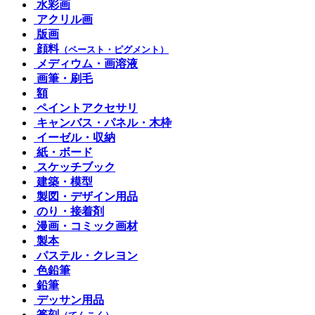
水彩画
アクリル画
版画
顔料
（ペースト・ピグメント）
メディウム・画溶液
画筆・刷毛
額
ペイントアクセサリ
キャンバス・パネル・木枠
イーゼル・収納
紙・ボード
スケッチブック
建築・模型
製図・デザイン用品
のり・接着剤
漫画・コミック画材
製本
パステル・クレヨン
色鉛筆
鉛筆
デッサン用品
篆刻