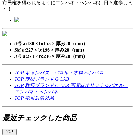
市民権を得られるようにエンパネ・ヘンパネは日々進歩しま
す！
0号
a:180 × b:155 × 厚み20（mm）
SM
a:227 × b:196 × 厚み20（mm）
3号
a:273 × b:236 × 厚み20（mm）
TOP
キャンバス・パネル・木枠
ヘンパネ
TOP
取扱ブランド
G-LAB
TOP
取扱ブランド
G-LAB
画箋堂オリジナルパネル
エンパネ・ヘンパネ
TOP
割引対象外品
最近チェックした商品
TOP