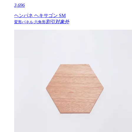
3,696
ヘンパネ ヘキサゴン SM
割引対象外
変形パネル 六角形