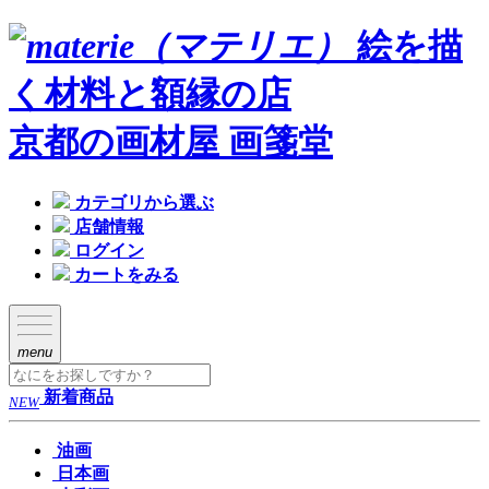
絵を描
く材料と額縁の店
京都の画材屋 画箋堂
カテゴリから選ぶ
店舗情報
ログイン
カートをみる
menu
新着商品
NEW
油画
日本画