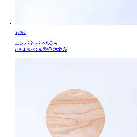
3,894
エンパネ パネル3号
割引対象外
正円木製パネル