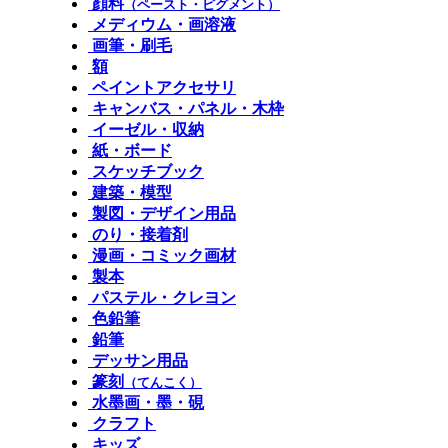
顔料
（ペースト・ピグメント）
メディウム・画溶液
画筆・刷毛
額
ペイントアクセサリ
キャンバス・パネル・木枠
イーゼル・収納
紙・ボード
スケッチブック
建築・模型
製図・デザイン用品
のり・接着剤
漫画・コミック画材
製本
パステル・クレヨン
色鉛筆
鉛筆
デッサン用品
篆刻
（てんこく）
水墨画・墨・硯
クラフト
キッズ