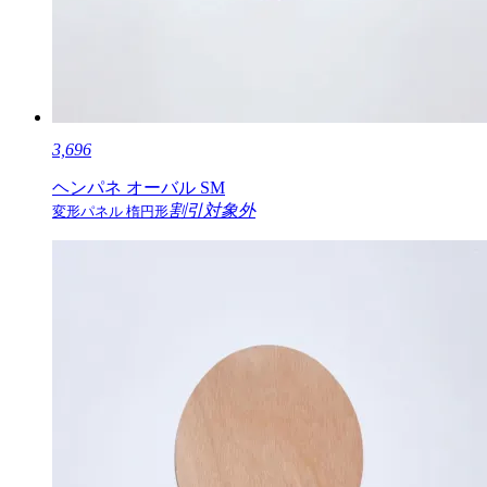
3,696
ヘンパネ オーバル SM
割引対象外
変形パネル 楕円形