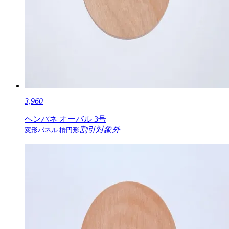
3,960
ヘンパネ オーバル 3号
割引対象外
変形パネル 楕円形