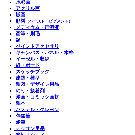
水彩画
アクリル画
版画
顔料
（ペースト・ピグメント）
メディウム・画溶液
画筆・刷毛
額
ペイントアクセサリ
キャンバス・パネル・木枠
イーゼル・収納
紙・ボード
スケッチブック
建築・模型
製図・デザイン用品
のり・接着剤
漫画・コミック画材
製本
パステル・クレヨン
色鉛筆
鉛筆
デッサン用品
篆刻