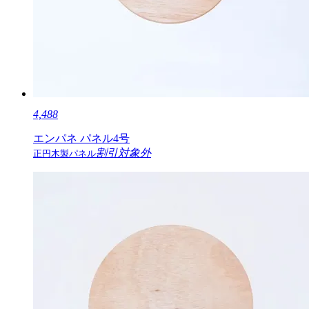
4,488
エンパネ パネル4号
割引対象外
正円木製パネル