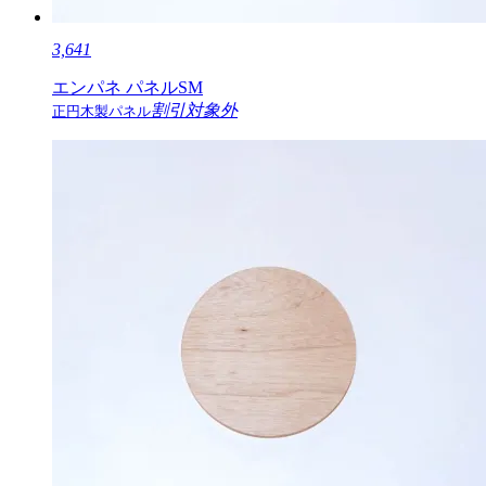
3,641
エンパネ パネルSM
割引対象外
正円木製パネル