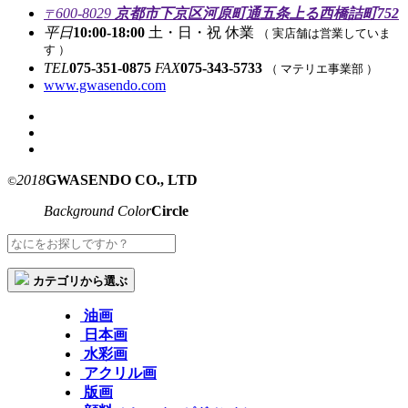
600-8029
京都市下京区河原町通五条上る西橋詰町752
〒
平日
10:00-18:00
土・日・祝 休業
（ 実店舗は営業していま
す ）
TEL
075-351-0875
FAX
075-343-5733
（ マテリエ事業部 ）
www.gwasendo.com
2018
GWASENDO CO., LTD
©
Background Color
Circle
カテゴリから選ぶ
油画
日本画
水彩画
アクリル画
版画