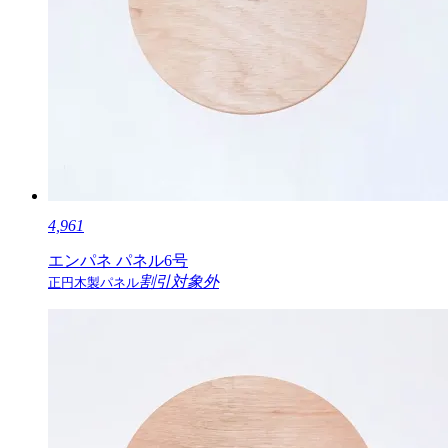
4,961
エンパネ パネル6号
割引対象外
正円木製パネル