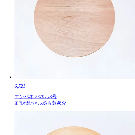
6,721
エンパネ パネル8号
割引対象外
正円木製パネル