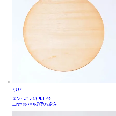
7,117
エンパネ パネル10号
割引対象外
正円木製パネル