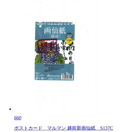
660
ポストカード マルマン 越前新画仙紙 S137C