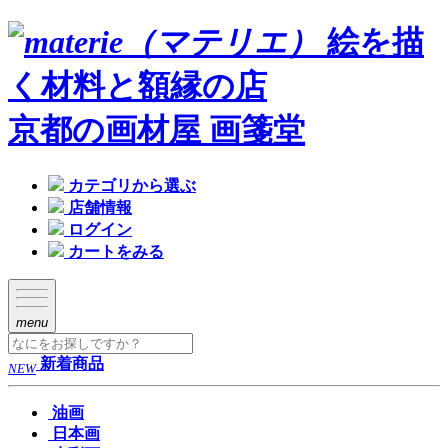
絵を描
く材料と額縁の店
京都の画材屋 画箋堂
カテゴリから選ぶ
店舗情報
ログイン
カートをみる
menu
新着商品
NEW
油画
日本画