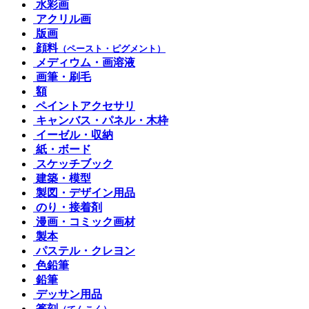
水彩画
アクリル画
版画
顔料
（ペースト・ピグメント）
メディウム・画溶液
画筆・刷毛
額
ペイントアクセサリ
キャンバス・パネル・木枠
イーゼル・収納
紙・ボード
スケッチブック
建築・模型
製図・デザイン用品
のり・接着剤
漫画・コミック画材
製本
パステル・クレヨン
色鉛筆
鉛筆
デッサン用品
篆刻