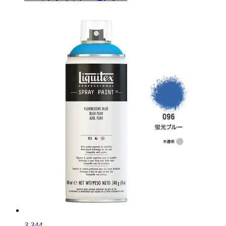
3,344