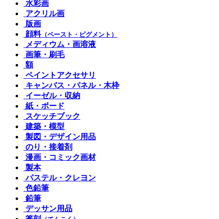
水彩画
アクリル画
版画
顔料
（ペースト・ピグメント）
メディウム・画溶液
画筆・刷毛
額
ペイントアクセサリ
キャンバス・パネル・木枠
イーゼル・収納
紙・ボード
スケッチブック
建築・模型
製図・デザイン用品
のり・接着剤
漫画・コミック画材
製本
パステル・クレヨン
色鉛筆
鉛筆
デッサン用品
篆刻