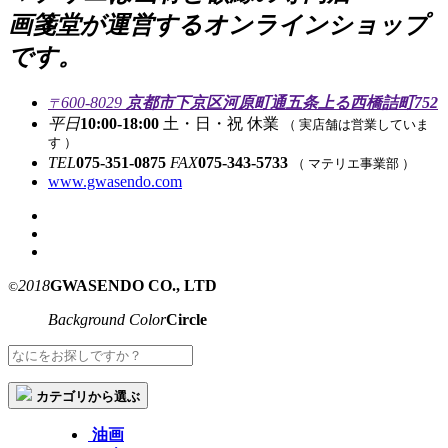
画箋堂が運営するオンラインショップ
です。
600-8029
京都市下京区河原町通五条上る西橋詰町752
〒
平日
10:00-18:00
土・日・祝 休業
（ 実店舗は営業していま
す ）
TEL
075-351-0875
FAX
075-343-5733
（ マテリエ事業部 ）
www.gwasendo.com
2018
GWASENDO CO., LTD
©
Background Color
Circle
カテゴリから選ぶ
油画