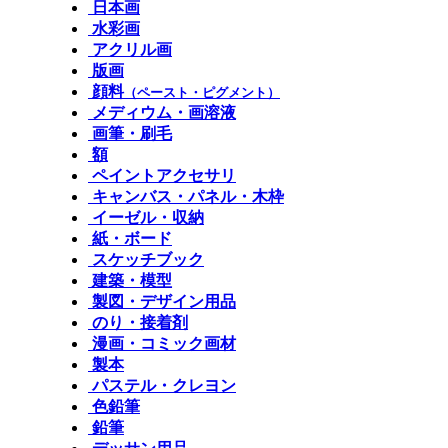
日本画
水彩画
アクリル画
版画
顔料
（ペースト・ピグメント）
メディウム・画溶液
画筆・刷毛
額
ペイントアクセサリ
キャンバス・パネル・木枠
イーゼル・収納
紙・ボード
スケッチブック
建築・模型
製図・デザイン用品
のり・接着剤
漫画・コミック画材
製本
パステル・クレヨン
色鉛筆
鉛筆