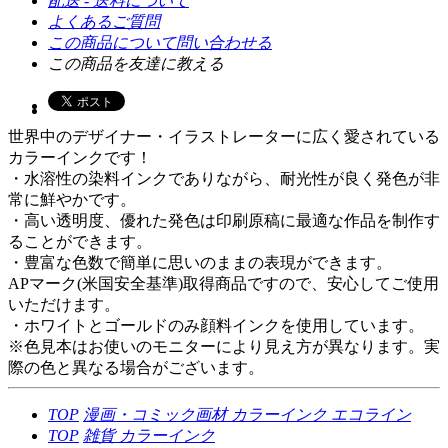
配送 - 送料について
よくあるご質問
この商品について問い合わせる
この商品を友達に教える
世界中のデザイナー・イラストレーターに広く愛されている
カラーインクです！
・水溶性の染料インクでありながら、耐光性が良く発色が非
常に鮮やかです。
・高い透明度、優れた発色は印刷原稿に最適な作品を制作す
ることができます。
・豊富な色数で簡単に思いのままの表現ができます。
APマーク(米国安全基準)取得商品ですので、安心してご使用
いただけます。
・ホワイトとゴールドのみ顔料インクを使用しています。
※色見本はお使いのモニターにより見え方が異なります。実
際の色と異なる場合がございます。
TOP
漫画・コミック画材
カラーインク
エコライン
TOP
雑貨
カラーインク