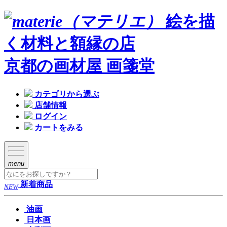
絵を描
く材料と額縁の店
京都の画材屋 画箋堂
カテゴリから選ぶ
店舗情報
ログイン
カートをみる
menu
新着商品
NEW
油画
日本画