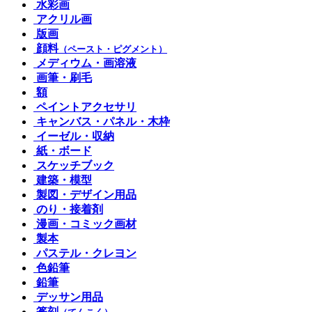
水彩画
アクリル画
版画
顔料
（ペースト・ピグメント）
メディウム・画溶液
画筆・刷毛
額
ペイントアクセサリ
キャンバス・パネル・木枠
イーゼル・収納
紙・ボード
スケッチブック
建築・模型
製図・デザイン用品
のり・接着剤
漫画・コミック画材
製本
パステル・クレヨン
色鉛筆
鉛筆
デッサン用品
篆刻