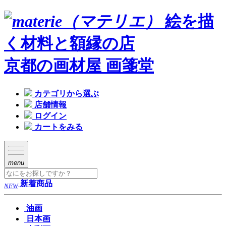
絵を描
く材料と額縁の店
京都の画材屋 画箋堂
カテゴリから選ぶ
店舗情報
ログイン
カートをみる
menu
新着商品
NEW
油画
日本画