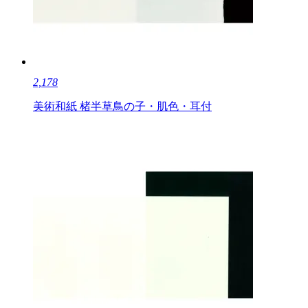
2,178
美術和紙 楮半草鳥の子・肌色・耳付