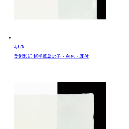
2,178
美術和紙 楮半草鳥の子・白色・耳付