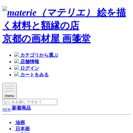
絵を描
く材料と額縁の店
京都の画材屋 画箋堂
カテゴリから選ぶ
店舗情報
ログイン
カートをみる
menu
新着商品
NEW
油画
日本画