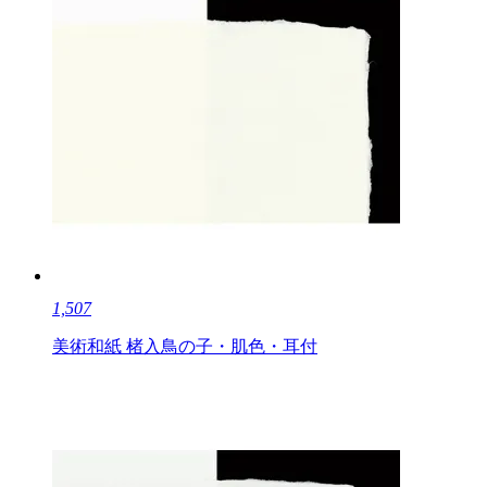
1,507
美術和紙 楮入鳥の子・肌色・耳付