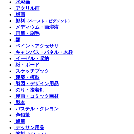
水彩画
アクリル画
版画
顔料
（ペースト・ピグメント）
メディウム・画溶液
画筆・刷毛
額
ペイントアクセサリ
キャンバス・パネル・木枠
イーゼル・収納
紙・ボード
スケッチブック
建築・模型
製図・デザイン用品
のり・接着剤
漫画・コミック画材
製本
パステル・クレヨン
色鉛筆
鉛筆
デッサン用品
篆刻