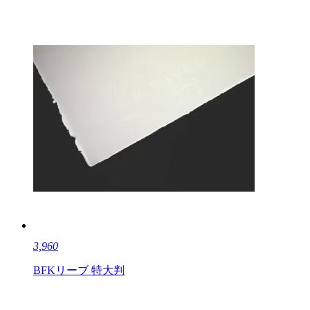
3,960
BFKリーブ 特大判