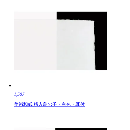
1,507
美術和紙 楮入鳥の子・白色・耳付