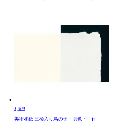
1,309
美術和紙 三椏入り鳥の子・肌色・耳付