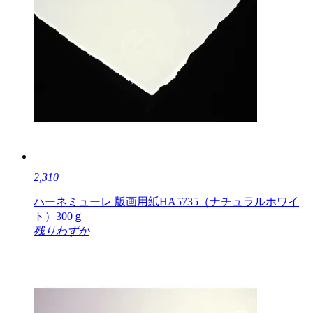
2,310
ハーネミューレ 版画用紙HA5735（ナチュラルホワイ
ト）300ｇ
残りわずか