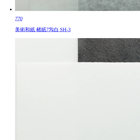
770
美術和紙 楮紙7匁白 SH-3