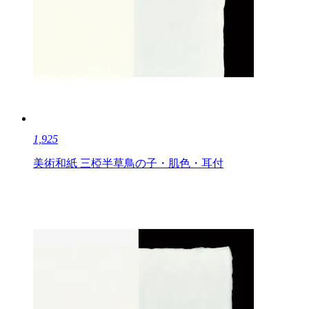
1,925
美術和紙 三椏半草鳥の子・肌色・耳付