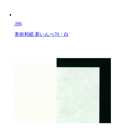
396
美術和紙 新いんべ70・白