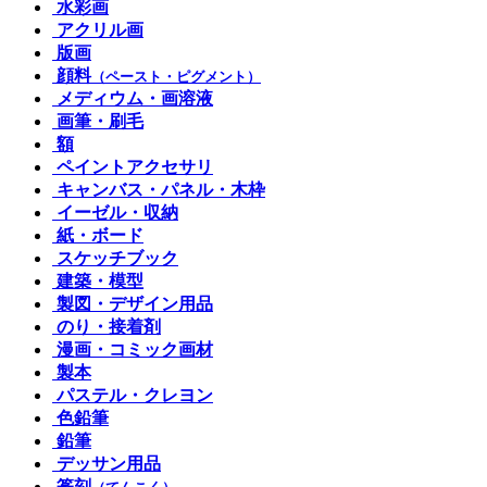
水彩画
アクリル画
版画
顔料
（ペースト・ピグメント）
メディウム・画溶液
画筆・刷毛
額
ペイントアクセサリ
キャンバス・パネル・木枠
イーゼル・収納
紙・ボード
スケッチブック
建築・模型
製図・デザイン用品
のり・接着剤
漫画・コミック画材
製本
パステル・クレヨン
色鉛筆
鉛筆
デッサン用品
篆刻