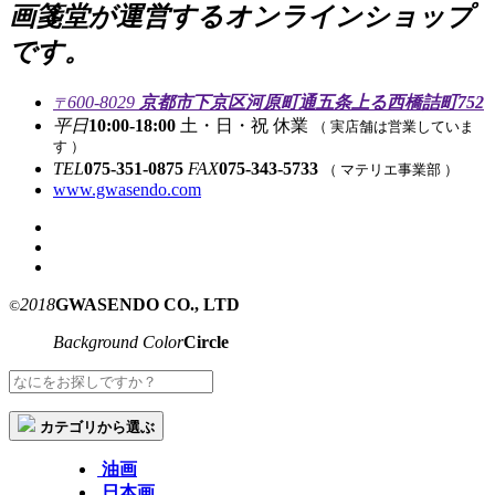
画箋堂が運営するオンラインショップ
です。
600-8029
京都市下京区河原町通五条上る西橋詰町752
〒
平日
10:00-18:00
土・日・祝 休業
（ 実店舗は営業していま
す ）
TEL
075-351-0875
FAX
075-343-5733
（ マテリエ事業部 ）
www.gwasendo.com
2018
GWASENDO CO., LTD
©
Background Color
Circle
カテゴリから選ぶ
油画
日本画