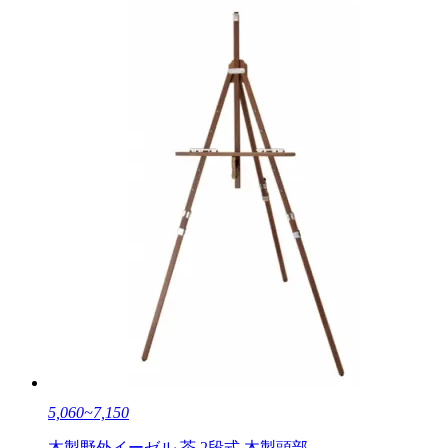
5,060~7,150
木製野外イーゼル 茶 2段式 木製頭部