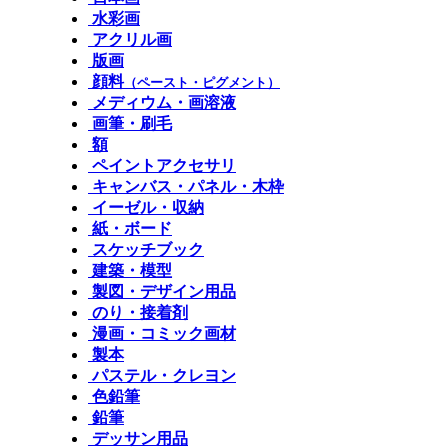
水彩画
アクリル画
版画
顔料
（ペースト・ピグメント）
メディウム・画溶液
画筆・刷毛
額
ペイントアクセサリ
キャンバス・パネル・木枠
イーゼル・収納
紙・ボード
スケッチブック
建築・模型
製図・デザイン用品
のり・接着剤
漫画・コミック画材
製本
パステル・クレヨン
色鉛筆
鉛筆
デッサン用品