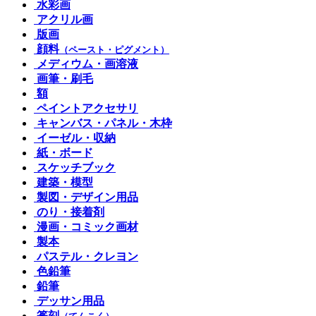
水彩画
アクリル画
版画
顔料
（ペースト・ピグメント）
メディウム・画溶液
画筆・刷毛
額
ペイントアクセサリ
キャンバス・パネル・木枠
イーゼル・収納
紙・ボード
スケッチブック
建築・模型
製図・デザイン用品
のり・接着剤
漫画・コミック画材
製本
パステル・クレヨン
色鉛筆
鉛筆
デッサン用品
篆刻