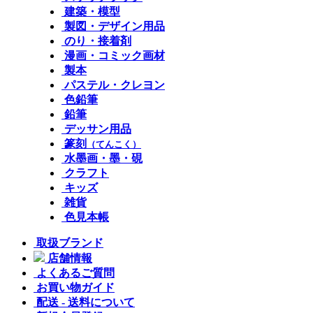
建築・模型
製図・デザイン用品
のり・接着剤
漫画・コミック画材
製本
パステル・クレヨン
色鉛筆
鉛筆
デッサン用品
篆刻
（てんこく）
水墨画・墨・硯
クラフト
キッズ
雑貨
色見本帳
取扱ブランド
店舗情報
よくあるご質問
お買い物ガイド
配送 - 送料について