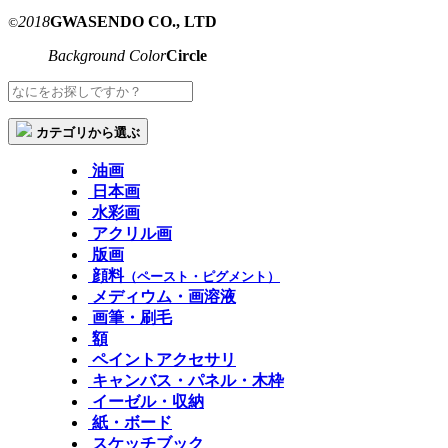
2018
GWASENDO CO., LTD
©
Background Color
Circle
カテゴリから選ぶ
油画
日本画
水彩画
アクリル画
版画
顔料
（ペースト・ピグメント）
メディウム・画溶液
画筆・刷毛
額
ペイントアクセサリ
キャンバス・パネル・木枠
イーゼル・収納
紙・ボード
スケッチブック