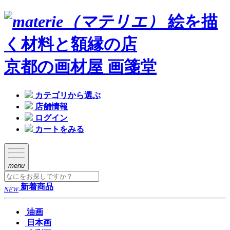
絵を描
く材料と額縁の店
京都の画材屋 画箋堂
カテゴリから選ぶ
店舗情報
ログイン
カートをみる
menu
新着商品
NEW
油画
日本画