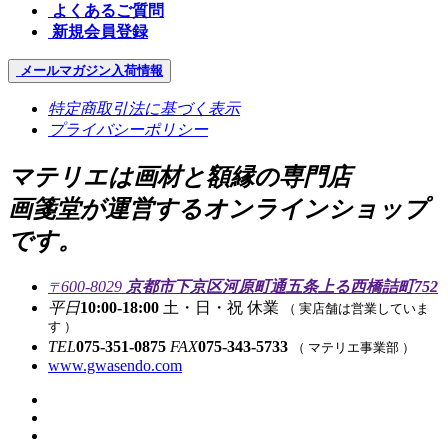
よくあるご質問
新規会員登録
メールマガジン
入荷情報
特定商取引法に基づく表示
プライバシーポリシー
マテリエは画材と額縁の専門店
画箋堂が運営するオンラインショップ
です。
600-8029
京都市下京区河原町通五条上る西橋詰町752
〒
平日
10:00-18:00
土・日・祝 休業
（ 実店舗は営業していま
す ）
TEL
075-351-0875
FAX
075-343-5733
（ マテリエ事業部 ）
www.gwasendo.com