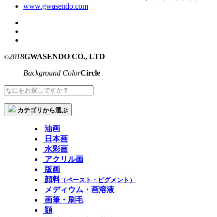
www.gwasendo.com
2018
GWASENDO CO., LTD
©
Background Color
Circle
カテゴリから選ぶ
油画
日本画
水彩画
アクリル画
版画
顔料
（ペースト・ピグメント）
メディウム・画溶液
画筆・刷毛
額