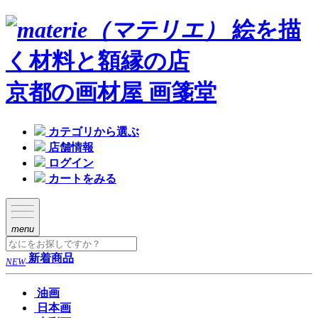
絵を描
く材料と額縁の店
京都の画材屋 画箋堂
カテゴリから選ぶ
店舗情報
ログイン
カートをみる
menu
新着商品
NEW
油画
日本画