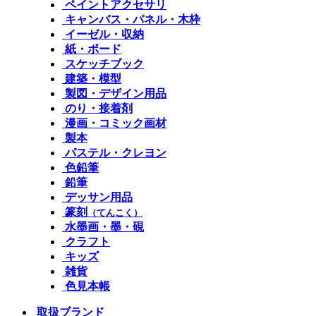
ペイントアクセサリ
キャンバス・パネル・木枠
イーゼル・収納
紙・ボード
スケッチブック
建築・模型
製図・デザイン用品
のり・接着剤
漫画・コミック画材
製本
パステル・クレヨン
色鉛筆
鉛筆
デッサン用品
篆刻
（てんこく）
水墨画・墨・硯
クラフト
キッズ
雑貨
色見本帳
取扱ブランド