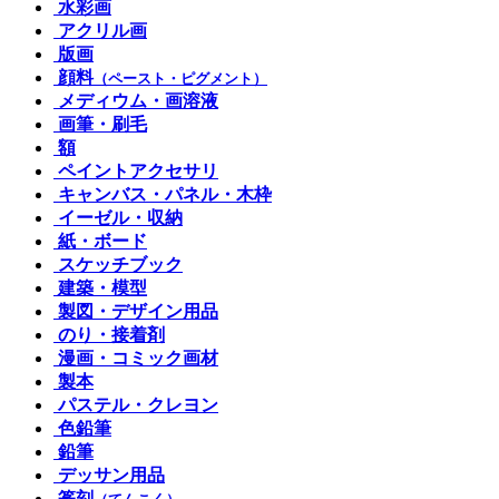
水彩画
アクリル画
版画
顔料
（ペースト・ピグメント）
メディウム・画溶液
画筆・刷毛
額
ペイントアクセサリ
キャンバス・パネル・木枠
イーゼル・収納
紙・ボード
スケッチブック
建築・模型
製図・デザイン用品
のり・接着剤
漫画・コミック画材
製本
パステル・クレヨン
色鉛筆
鉛筆
デッサン用品
篆刻