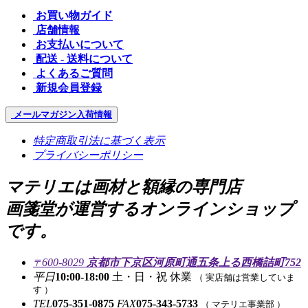
お買い物ガイド
店舗情報
お支払いについて
配送 - 送料について
よくあるご質問
新規会員登録
メールマガジン
入荷情報
特定商取引法に基づく表示
プライバシーポリシー
マテリエは画材と額縁の専門店
画箋堂が運営するオンラインショップ
です。
600-8029
京都市下京区河原町通五条上る西橋詰町752
〒
平日
10:00-18:00
土・日・祝 休業
（ 実店舗は営業していま
す ）
TEL
075-351-0875
FAX
075-343-5733
（ マテリエ事業部 ）