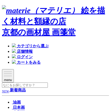
絵を描
く材料と額縁の店
京都の画材屋 画箋堂
カテゴリから選ぶ
店舗情報
ログイン
カートをみる
menu
新着商品
NEW
油画
日本画