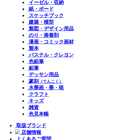
イーゼル・収納
紙・ボード
スケッチブック
建築・模型
製図・デザイン用品
のり・接着剤
漫画・コミック画材
製本
パステル・クレヨン
色鉛筆
鉛筆
デッサン用品
篆刻
（てんこく）
水墨画・墨・硯
クラフト
キッズ
雑貨
色見本帳
取扱ブランド
店舗情報
よくあるご質問