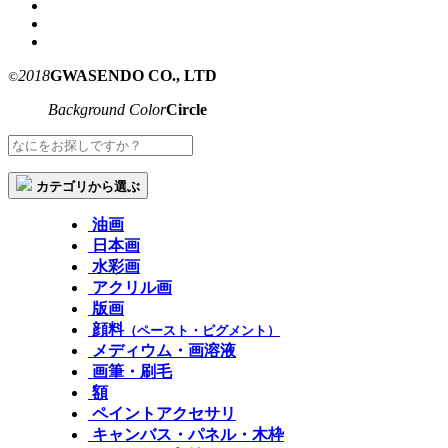
2018
GWASENDO CO., LTD
©
Background Color
Circle
カテゴリから選ぶ
油画
日本画
水彩画
アクリル画
版画
顔料
（ペースト・ピグメント）
メディウム・画溶液
画筆・刷毛
額
ペイントアクセサリ
キャンバス・パネル・木枠