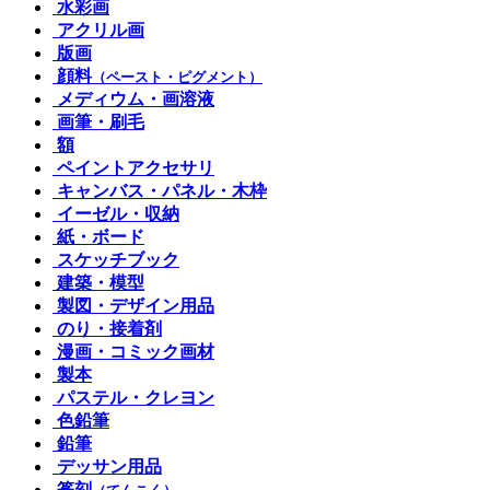
水彩画
アクリル画
版画
顔料
（ペースト・ピグメント）
メディウム・画溶液
画筆・刷毛
額
ペイントアクセサリ
キャンバス・パネル・木枠
イーゼル・収納
紙・ボード
スケッチブック
建築・模型
製図・デザイン用品
のり・接着剤
漫画・コミック画材
製本
パステル・クレヨン
色鉛筆
鉛筆
デッサン用品
篆刻