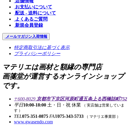
店舗情報
お支払いについて
配送 - 送料について
よくあるご質問
新規会員登録
メールマガジン
入荷情報
特定商取引法に基づく表示
プライバシーポリシー
マテリエは画材と額縁の専門店
画箋堂が運営するオンラインショップ
です。
600-8029
京都市下京区河原町通五条上る西橋詰町752
〒
平日
10:00-18:00
土・日・祝 休業
（ 実店舗は営業していま
す ）
TEL
075-351-0875
FAX
075-343-5733
（ マテリエ事業部 ）
www.gwasendo.com