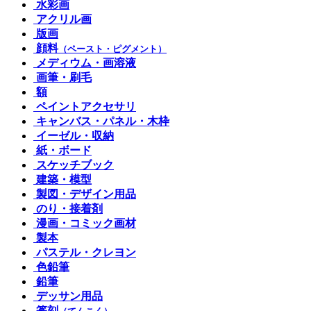
水彩画
アクリル画
版画
顔料
（ペースト・ピグメント）
メディウム・画溶液
画筆・刷毛
額
ペイントアクセサリ
キャンバス・パネル・木枠
イーゼル・収納
紙・ボード
スケッチブック
建築・模型
製図・デザイン用品
のり・接着剤
漫画・コミック画材
製本
パステル・クレヨン
色鉛筆
鉛筆
デッサン用品
篆刻