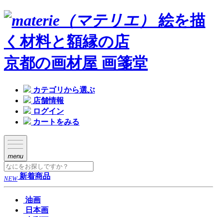
絵を描
く材料と額縁の店
京都の画材屋 画箋堂
カテゴリから選ぶ
店舗情報
ログイン
カートをみる
menu
新着商品
NEW
油画
日本画