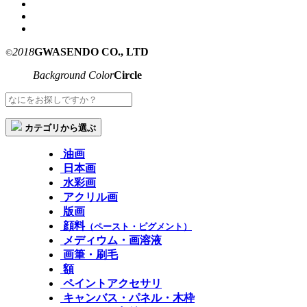
2018
GWASENDO CO., LTD
©
Background Color
Circle
カテゴリから選ぶ
油画
日本画
水彩画
アクリル画
版画
顔料
（ペースト・ピグメント）
メディウム・画溶液
画筆・刷毛
額
ペイントアクセサリ
キャンバス・パネル・木枠