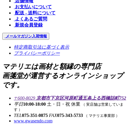
店舗情報
お支払いについて
配送 - 送料について
よくあるご質問
新規会員登録
メールマガジン
入荷情報
特定商取引法に基づく表示
プライバシーポリシー
マテリエは画材と額縁の専門店
画箋堂が運営するオンラインショップ
です。
600-8029
京都市下京区河原町通五条上る西橋詰町752
〒
平日
10:00-18:00
土・日・祝 休業
（ 実店舗は営業していま
す ）
TEL
075-351-0875
FAX
075-343-5733
（ マテリエ事業部 ）
www.gwasendo.com