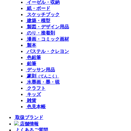
イーゼル・収納
紙・ボード
スケッチブック
建築・模型
製図・デザイン用品
のり・接着剤
漫画・コミック画材
製本
パステル・クレヨン
色鉛筆
鉛筆
デッサン用品
篆刻
（てんこく）
水墨画・墨・硯
クラフト
キッズ
雑貨
色見本帳
取扱ブランド
店舗情報
よくあるご質問