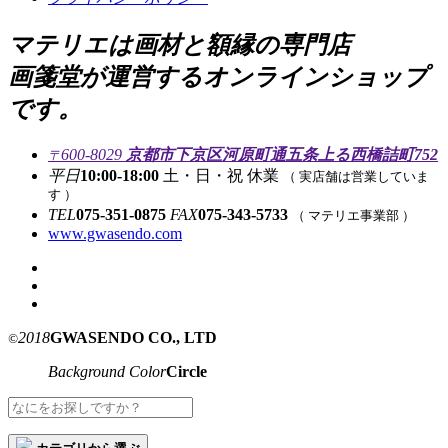
マテリエは画材と額縁の専門店
画箋堂が運営するオンラインショップ
です。
600-8029
京都市下京区河原町通五条上る西橋詰町752
〒
平日
10:00-18:00
土・日・祝 休業
（ 実店舗は営業していま
す ）
TEL
075-351-0875
FAX
075-343-5733
（ マテリエ事業部 ）
www.gwasendo.com
2018
GWASENDO CO., LTD
©
Background Color
Circle