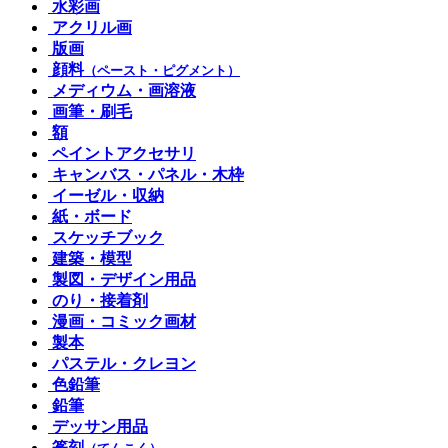
水彩画
アクリル画
版画
顔料
（ペースト・ピグメント）
メディウム・画溶液
画筆・刷毛
額
ペイントアクセサリ
キャンバス・パネル・木枠
イーゼル・収納
紙・ボード
スケッチブック
建築・模型
製図・デザイン用品
のり・接着剤
漫画・コミック画材
製本
パステル・クレヨン
色鉛筆
鉛筆
デッサン用品
篆刻