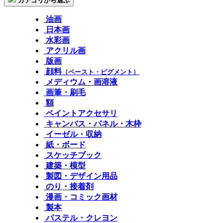
カテゴリから選ぶ
油画
日本画
水彩画
アクリル画
版画
顔料
（ペースト・ピグメント）
メディウム・画溶液
画筆・刷毛
額
ペイントアクセサリ
キャンバス・パネル・木枠
イーゼル・収納
紙・ボード
スケッチブック
建築・模型
製図・デザイン用品
のり・接着剤
漫画・コミック画材
製本
パステル・クレヨン