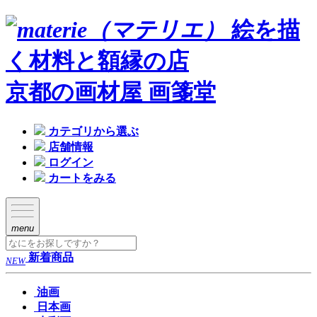
絵を描
く材料と額縁の店
京都の画材屋 画箋堂
カテゴリから選ぶ
店舗情報
ログイン
カートをみる
menu
新着商品
NEW
油画
日本画