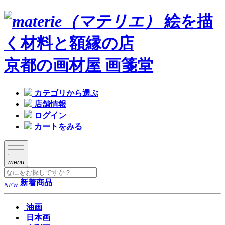
絵を描
く材料と額縁の店
京都の画材屋 画箋堂
カテゴリから選ぶ
店舗情報
ログイン
カートをみる
menu
新着商品
NEW
油画
日本画