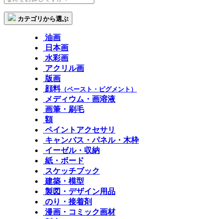
カテゴリから選ぶ
油画
日本画
水彩画
アクリル画
版画
顔料
（ペースト・ピグメント）
メディウム・画溶液
画筆・刷毛
額
ペイントアクセサリ
キャンバス・パネル・木枠
イーゼル・収納
紙・ボード
スケッチブック
建築・模型
製図・デザイン用品
のり・接着剤
漫画・コミック画材