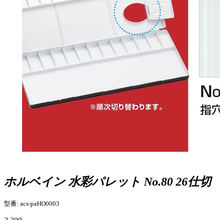
ホルベイン 水彩パレット No.80 26仕切
型番: acs-paHO0003