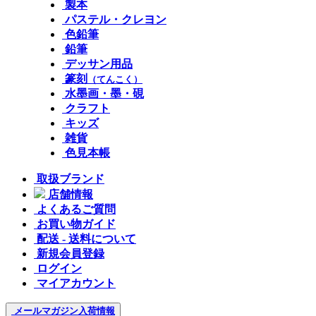
製本
パステル・クレヨン
色鉛筆
鉛筆
デッサン用品
篆刻
（てんこく）
水墨画・墨・硯
クラフト
キッズ
雑貨
色見本帳
取扱ブランド
店舗情報
よくあるご質問
お買い物ガイド
配送 - 送料について
新規会員登録
ログイン
マイアカウント
メールマガジン
入荷情報