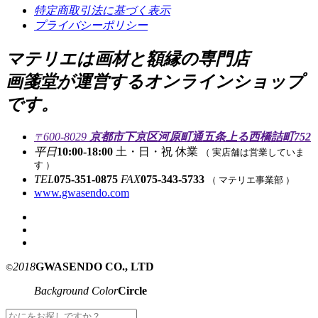
特定商取引法に基づく表示
プライバシーポリシー
マテリエは画材と額縁の専門店
画箋堂が運営するオンラインショップ
です。
600-8029
京都市下京区河原町通五条上る西橋詰町752
〒
平日
10:00-18:00
土・日・祝 休業
（ 実店舗は営業していま
す ）
TEL
075-351-0875
FAX
075-343-5733
（ マテリエ事業部 ）
www.gwasendo.com
2018
GWASENDO CO., LTD
©
Background Color
Circle