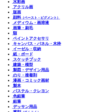
水彩画
アクリル画
版画
顔料
（ペースト・ピグメント）
メディウム・画溶液
画筆・刷毛
額
ペイントアクセサリ
キャンバス・パネル・木枠
イーゼル・収納
紙・ボード
スケッチブック
建築・模型
製図・デザイン用品
のり・接着剤
漫画・コミック画材
製本
パステル・クレヨン
色鉛筆
鉛筆
デッサン用品
篆刻