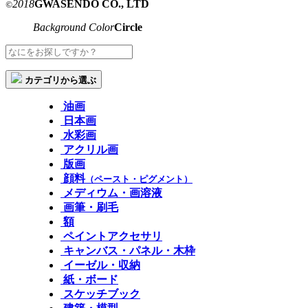
2018
GWASENDO CO., LTD
©
Background Color
Circle
カテゴリから選ぶ
油画
日本画
水彩画
アクリル画
版画
顔料
（ペースト・ピグメント）
メディウム・画溶液
画筆・刷毛
額
ペイントアクセサリ
キャンバス・パネル・木枠
イーゼル・収納
紙・ボード
スケッチブック