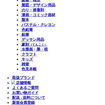
建築・模型
製図・デザイン用品
のり・接着剤
漫画・コミック画材
製本
パステル・クレヨン
色鉛筆
鉛筆
デッサン用品
篆刻
（てんこく）
水墨画・墨・硯
クラフト
キッズ
雑貨
色見本帳
取扱ブランド
店舗情報
よくあるご質問
お買い物ガイド
配送 - 送料について
新規会員登録