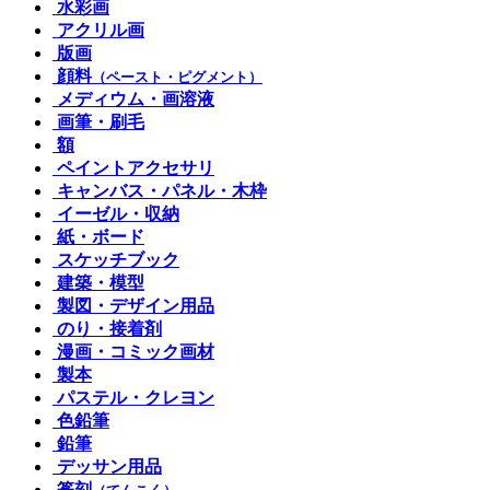
水彩画
アクリル画
版画
顔料
（ペースト・ピグメント）
メディウム・画溶液
画筆・刷毛
額
ペイントアクセサリ
キャンバス・パネル・木枠
イーゼル・収納
紙・ボード
スケッチブック
建築・模型
製図・デザイン用品
のり・接着剤
漫画・コミック画材
製本
パステル・クレヨン
色鉛筆
鉛筆
デッサン用品
篆刻