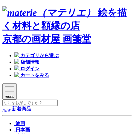
絵を描
く材料と額縁の店
京都の画材屋 画箋堂
カテゴリから選ぶ
店舗情報
ログイン
カートをみる
menu
新着商品
NEW
油画
日本画