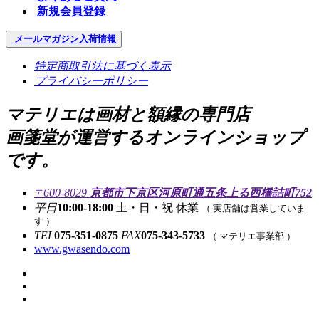
新規会員登録
メールマガジン
入荷情報
特定商取引法に基づく表示
プライバシーポリシー
マテリエは画材と額縁の専門店
画箋堂が運営するオンラインショップ
です。
600-8029
京都市下京区河原町通五条上る西橋詰町752
〒
平日
10:00-18:00
土・日・祝 休業
（ 実店舗は営業していま
す ）
TEL
075-351-0875
FAX
075-343-5733
（ マテリエ事業部 ）
www.gwasendo.com