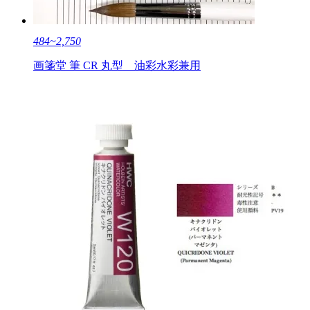
484~2,750
画箋堂 筆 CR 丸型 油彩水彩兼用