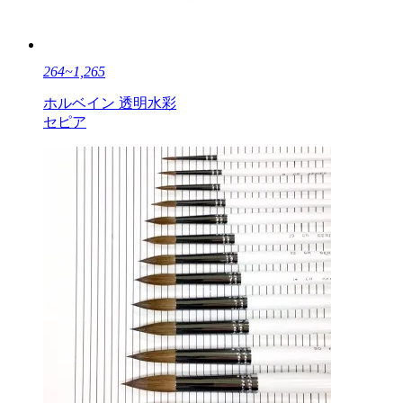
264~1,265
ホルベイン 透明水彩
セピア