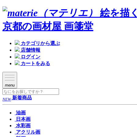
絵を描
京都の画材屋 画箋堂
カテゴリから選ぶ
店舗情報
ログイン
カートをみる
menu
新着商品
NEW
油画
日本画
水彩画
アクリル画