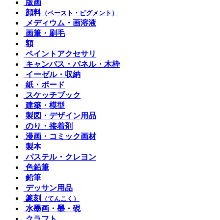
版画
顔料
（ペースト・ピグメント）
メディウム・画溶液
画筆・刷毛
額
ペイントアクセサリ
キャンバス・パネル・木枠
イーゼル・収納
紙・ボード
スケッチブック
建築・模型
製図・デザイン用品
のり・接着剤
漫画・コミック画材
製本
パステル・クレヨン
色鉛筆
鉛筆
デッサン用品
篆刻
（てんこく）
水墨画・墨・硯
クラフト