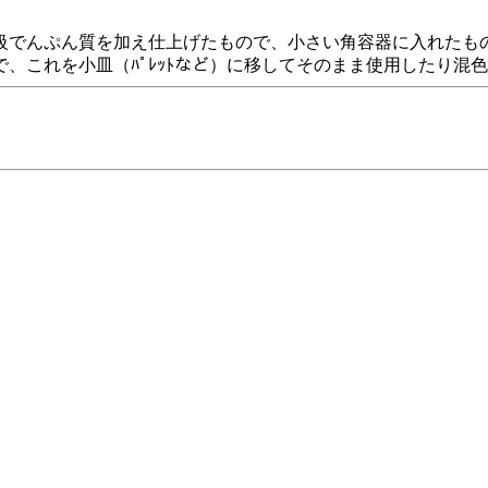
級でんぷん質を加え仕上げたもので、小さい角容器に入れたも
、これを小皿（ﾊﾟﾚｯﾄなど）に移してそのまま使用したり混