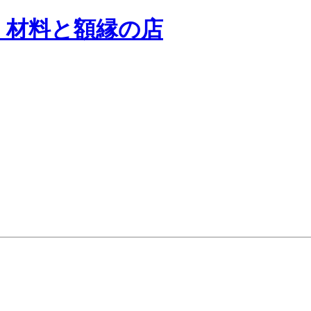
く材料と額縁の店