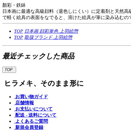
顏彩・鉄鉢
日本画に最適な高級顔料（退色しにくい）に定着剤と天然高
で軽く絵具の表面をなでると、溶けた絵具が筆に染み込むので
TOP
日本画
顔彩単色
上羽絵惣
TOP
取扱ブランド
上羽絵惣
最近チェックした商品
TOP
ヒラメキ、そのまま形に
お買い物ガイド
店舗情報
お支払いについて
配送 - 送料について
よくあるご質問
新規会員登録