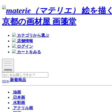
絵を描
京都の画材屋 画箋堂
カテゴリから選ぶ
店舗情報
ログイン
カートをみる
menu
新着商品
NEW
油画
日本画
水彩画
アクリル画