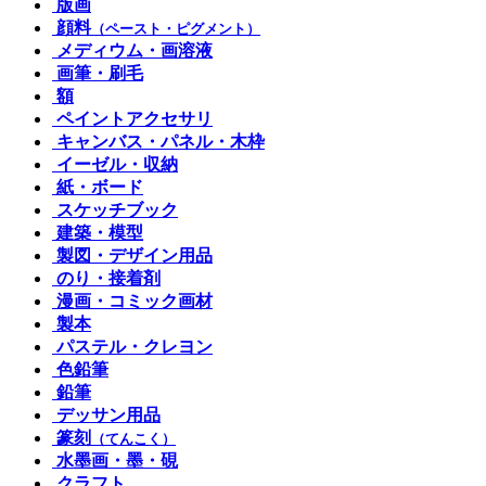
版画
顔料
（ペースト・ピグメント）
メディウム・画溶液
画筆・刷毛
額
ペイントアクセサリ
キャンバス・パネル・木枠
イーゼル・収納
紙・ボード
スケッチブック
建築・模型
製図・デザイン用品
のり・接着剤
漫画・コミック画材
製本
パステル・クレヨン
色鉛筆
鉛筆
デッサン用品
篆刻
（てんこく）
水墨画・墨・硯
クラフト