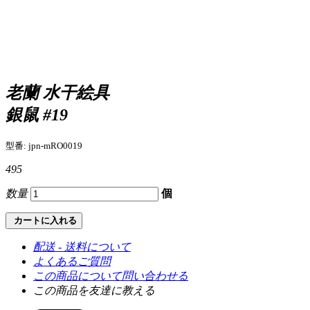
老蘭 水干絵具
銀鼠 #19
型番: jpn-mRO0019
495
数量
個
カートに入れる
配送 - 送料について
よくあるご質問
この商品について問い合わせる
この商品を友達に教える