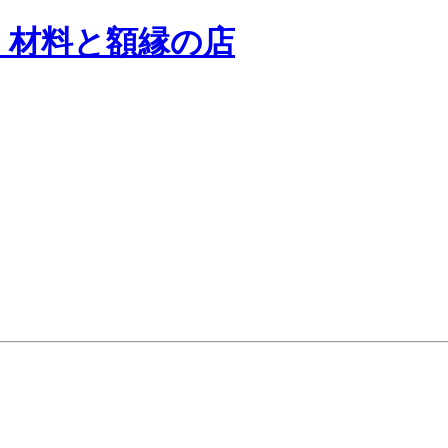
く材料と額縁の店