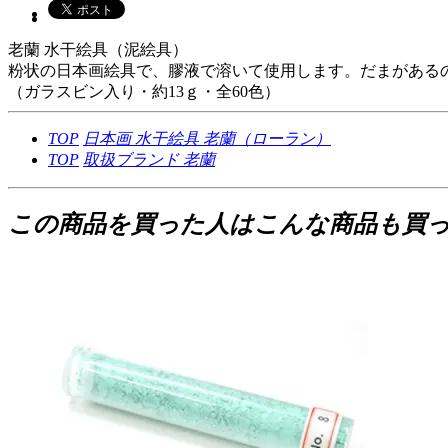
老蘭 水干絵具（泥絵具）
粉状の日本画絵具で、膠液で溶いて使用します。だまがある
（ガラスビン入り・約13ｇ・全60色）
TOP
日本画
水干絵具
老蘭（ローラン）
TOP
取扱ブランド
老蘭
この商品を買った人はこんな商品も買