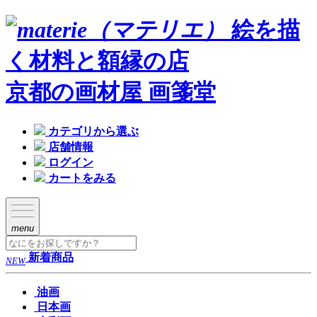
絵を描
く材料と額縁の店
京都の画材屋 画箋堂
カテゴリから選ぶ
店舗情報
ログイン
カートをみる
menu
新着商品
NEW
油画
日本画