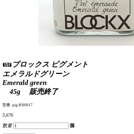
ブロックス ピグメント
エメラルドグリーン
Emerald green
45g
販売終了
型番: pig-BX0017
5,676
数量
個