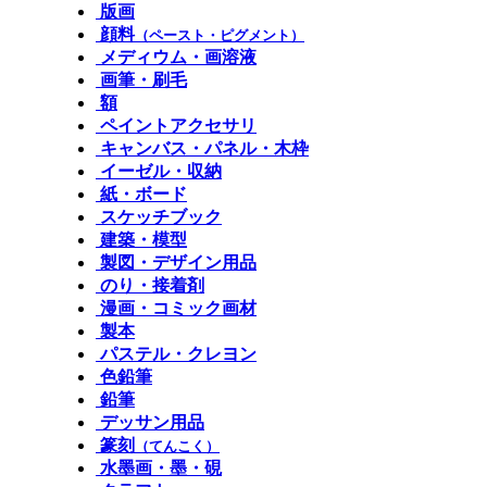
版画
顔料
（ペースト・ピグメント）
メディウム・画溶液
画筆・刷毛
額
ペイントアクセサリ
キャンバス・パネル・木枠
イーゼル・収納
紙・ボード
スケッチブック
建築・模型
製図・デザイン用品
のり・接着剤
漫画・コミック画材
製本
パステル・クレヨン
色鉛筆
鉛筆
デッサン用品
篆刻
（てんこく）
水墨画・墨・硯