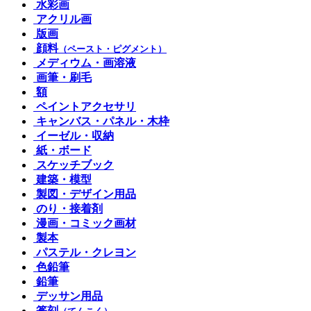
水彩画
アクリル画
版画
顔料
（ペースト・ピグメント）
メディウム・画溶液
画筆・刷毛
額
ペイントアクセサリ
キャンバス・パネル・木枠
イーゼル・収納
紙・ボード
スケッチブック
建築・模型
製図・デザイン用品
のり・接着剤
漫画・コミック画材
製本
パステル・クレヨン
色鉛筆
鉛筆
デッサン用品
篆刻