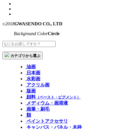
2018
GWASENDO CO., LTD
©
Background Color
Circle
カテゴリから選ぶ
油画
日本画
水彩画
アクリル画
版画
顔料
（ペースト・ピグメント）
メディウム・画溶液
画筆・刷毛
額
ペイントアクセサリ
キャンバス・パネル・木枠