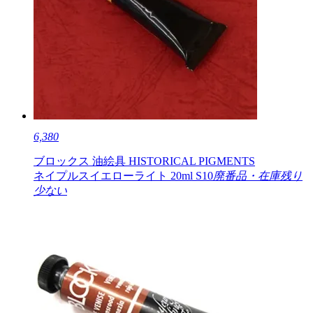
6,380
ブロックス 油絵具 HISTORICAL PIGMENTS
ネイプルスイエローライト 20ml S10
廃番品・在庫残り
少ない