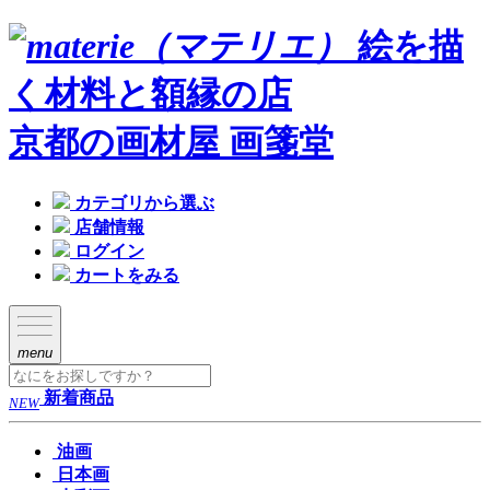
絵を描
く材料と額縁の店
京都の画材屋 画箋堂
カテゴリから選ぶ
店舗情報
ログイン
カートをみる
menu
新着商品
NEW
油画
日本画