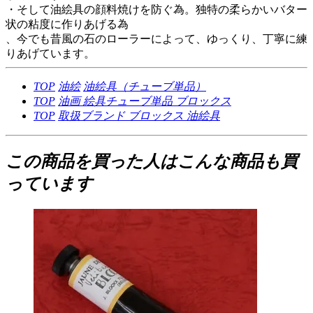
・そして油絵具の顔料焼けを防ぐ為。独特の柔らかいバター
状の粘度に作りあげる為
、今でも昔風の石のローラーによって、ゆっくり、丁寧に練
りあげています。
TOP
油絵
油絵具（チューブ単品）
TOP
油画
絵具チューブ単品
ブロックス
TOP
取扱ブランド
ブロックス
油絵具
この商品を買った人はこんな商品も買
っています