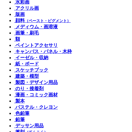
水彩画
アクリル画
版画
顔料
（ペースト・ピグメント）
メディウム・画溶液
画筆・刷毛
額
ペイントアクセサリ
キャンバス・パネル・木枠
イーゼル・収納
紙・ボード
スケッチブック
建築・模型
製図・デザイン用品
のり・接着剤
漫画・コミック画材
製本
パステル・クレヨン
色鉛筆
鉛筆
デッサン用品
篆刻