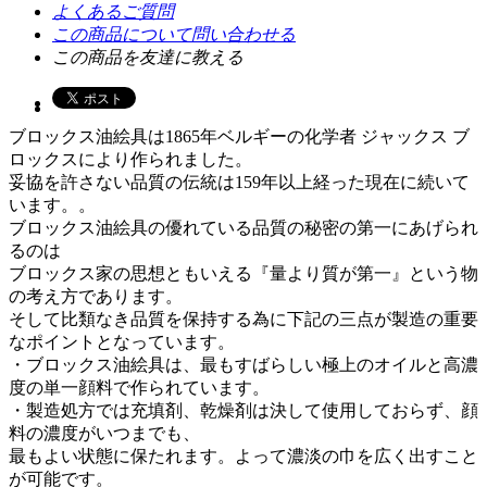
よくあるご質問
この商品について問い合わせる
この商品を友達に教える
ブロックス油絵具は1865年ベルギーの化学者 ジャックス ブ
ロックスにより作られました。
妥協を許さない品質の伝統は159年以上経った現在に続いて
います。。
ブロックス油絵具の優れている品質の秘密の第一にあげられ
るのは
ブロックス家の思想ともいえる『量より質が第一』という物
の考え方であります。
そして比類なき品質を保持する為に下記の三点が製造の重要
なポイントとなっています。
・ブロックス油絵具は、最もすばらしい極上のオイルと高濃
度の単一顔料で作られています。
・製造処方では充填剤、乾燥剤は決して使用しておらず、顔
料の濃度がいつまでも、
最もよい状態に保たれます。よって濃淡の巾を広く出すこと
が可能です。