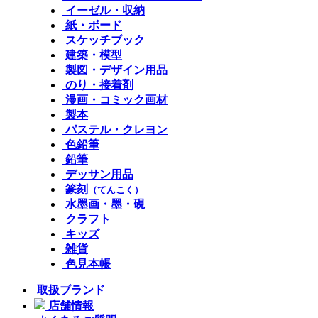
イーゼル・収納
紙・ボード
スケッチブック
建築・模型
製図・デザイン用品
のり・接着剤
漫画・コミック画材
製本
パステル・クレヨン
色鉛筆
鉛筆
デッサン用品
篆刻
（てんこく）
水墨画・墨・硯
クラフト
キッズ
雑貨
色見本帳
取扱ブランド
店舗情報