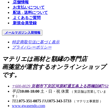
店舗情報
お支払いについて
配送 - 送料について
よくあるご質問
新規会員登録
メールマガジン
入荷情報
特定商取引法に基づく表示
プライバシーポリシー
マテリエは画材と額縁の専門店
画箋堂が運営するオンラインショップ
です。
600-8029
京都市下京区河原町通五条上る西橋詰町752
〒
平日
10:00-18:00
土・日・祝 休業
（ 実店舗は営業していま
す ）
TEL
075-351-0875
FAX
075-343-5733
（ マテリエ事業部 ）
www.gwasendo.com