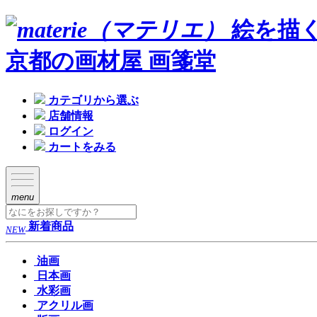
絵を描
京都の画材屋 画箋堂
カテゴリから選ぶ
店舗情報
ログイン
カートをみる
menu
新着商品
NEW
油画
日本画
水彩画
アクリル画