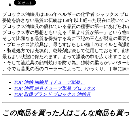
ブロックス油絵具は1865年ベルギーの化学者 ジャックス 
妥協を許さない品質の伝統は158年以上経った現在に続いて
ブロックス油絵具の優れている品質の秘密の第一にあげられ
ブロックス家の思想ともいえる『量より質が第一』という物
そして比類なき品質を保持する為に下記の三点が製造の重要
・ブロックス油絵具は、最もすばらしい極上のオイルと高濃
・製造処方では充填剤、乾燥剤は決して使用しておらず、顔
最もよい状態に保たれます。よって濃淡の巾を広く出すこと
・そして油絵具の顔料焼けを防ぐ為。独特の柔らかいバター
、今でも昔風の石のローラーによって、ゆっくり、丁寧に練
TOP
油絵
油絵具（チューブ単品）
TOP
油画
絵具チューブ単品
ブロックス
TOP
取扱ブランド
ブロックス
油絵具
この商品を買った人はこんな商品も買