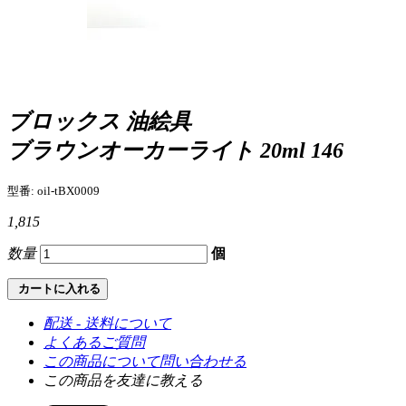
ブロックス 油絵具
ブラウンオーカーライト 20ml 146
型番: oil-tBX0009
1,815
数量
個
カートに入れる
配送 - 送料について
よくあるご質問
この商品について問い合わせる
この商品を友達に教える