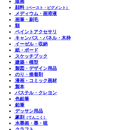
版画
顔料
（ペースト・ピグメント）
メディウム・画溶液
画筆・刷毛
額
ペイントアクセサリ
キャンバス・パネル・木枠
イーゼル・収納
紙・ボード
スケッチブック
建築・模型
製図・デザイン用品
のり・接着剤
漫画・コミック画材
製本
パステル・クレヨン
色鉛筆
鉛筆
デッサン用品
篆刻
（てんこく）
水墨画・墨・硯
クラフト