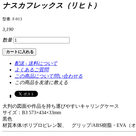
ナスカフレックス（リヒト）
型番: F-913
3,190
数量
カートに入れる
配送 - 送料について
よくあるご質問
この商品について問い合わせる
この商品を友達に教える
大判の図面や作品を持ち運びやすいキャリングケース
サイズ：B3 573×434×33mm
黒色
材質本体/ポリプロピレン製、 グリップ/ABS樹脂・EVA（