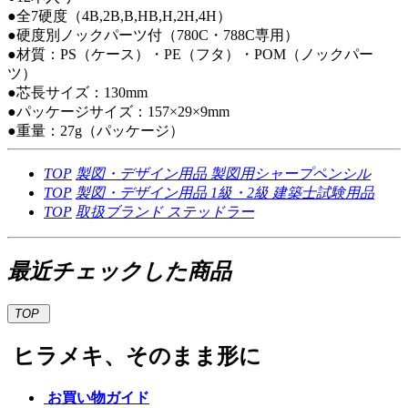
●全7硬度（4B,2B,B,HB,H,2H,4H）
●硬度別ノックパーツ付（780C・788C専用）
●材質：PS（ケース）・PE（フタ）・POM（ノックパー
ツ）
●芯長サイズ：130mm
●パッケージサイズ：157×29×9mm
●重量：27g（パッケージ）
TOP
製図・デザイン用品
製図用シャープペンシル
TOP
製図・デザイン用品
1級・2級 建築士試験用品
TOP
取扱ブランド
ステッドラー
最近チェックした商品
TOP
ヒラメキ、そのまま形に
お買い物ガイド