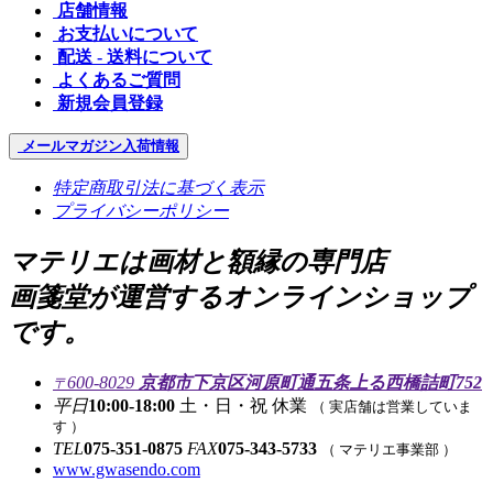
店舗情報
お支払いについて
配送 - 送料について
よくあるご質問
新規会員登録
メールマガジン
入荷情報
特定商取引法に基づく表示
プライバシーポリシー
マテリエは画材と額縁の専門店
画箋堂が運営するオンラインショップ
です。
600-8029
京都市下京区河原町通五条上る西橋詰町752
〒
平日
10:00-18:00
土・日・祝 休業
（ 実店舗は営業していま
す ）
TEL
075-351-0875
FAX
075-343-5733
（ マテリエ事業部 ）
www.gwasendo.com