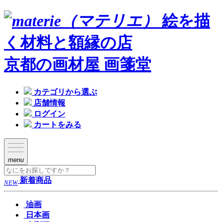
絵を描
く材料と額縁の店
京都の画材屋 画箋堂
カテゴリから選ぶ
店舗情報
ログイン
カートをみる
menu
新着商品
NEW
油画
日本画