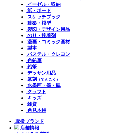
イーゼル・収納
紙・ボード
スケッチブック
建築・模型
製図・デザイン用品
のり・接着剤
漫画・コミック画材
製本
パステル・クレヨン
色鉛筆
鉛筆
デッサン用品
篆刻
（てんこく）
水墨画・墨・硯
クラフト
キッズ
雑貨
色見本帳
取扱ブランド
店舗情報