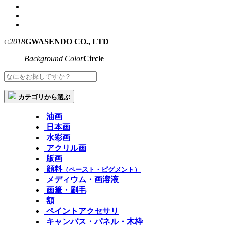
2018
GWASENDO CO., LTD
©
Background Color
Circle
カテゴリから選ぶ
油画
日本画
水彩画
アクリル画
版画
顔料
（ペースト・ピグメント）
メディウム・画溶液
画筆・刷毛
額
ペイントアクセサリ
キャンバス・パネル・木枠