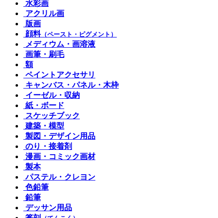
水彩画
アクリル画
版画
顔料
（ペースト・ピグメント）
メディウム・画溶液
画筆・刷毛
額
ペイントアクセサリ
キャンバス・パネル・木枠
イーゼル・収納
紙・ボード
スケッチブック
建築・模型
製図・デザイン用品
のり・接着剤
漫画・コミック画材
製本
パステル・クレヨン
色鉛筆
鉛筆
デッサン用品
篆刻