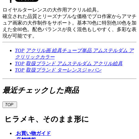
ロイヤルターレンスの大作用アクリル絵具。
確立された品質とリーズナブルな価格でプロ作家からアマチ
ュア画家の大作制作をサポート。基本70色に特別色10色を加
えた全80色。配色バランスが良く混色もしやすく、多彩な表
現が可能です。
TOP
アクリル画
絵具チューブ単品
アムステルダム ア
クリリックカラー
TOP
取扱ブランド
アムステルダム
アクリル絵具
TOP
取扱ブランド
ターレンスジャパン
最近チェックした商品
TOP
ヒラメキ、そのまま形に
お買い物ガイド