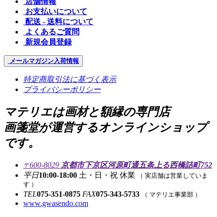
店舗情報
お支払いについて
配送 - 送料について
よくあるご質問
新規会員登録
メールマガジン
入荷情報
特定商取引法に基づく表示
プライバシーポリシー
マテリエは画材と額縁の専門店
画箋堂が運営するオンラインショップ
です。
600-8029
京都市下京区河原町通五条上る西橋詰町752
〒
平日
10:00-18:00
土・日・祝 休業
（ 実店舗は営業していま
す ）
TEL
075-351-0875
FAX
075-343-5733
（ マテリエ事業部 ）
www.gwasendo.com