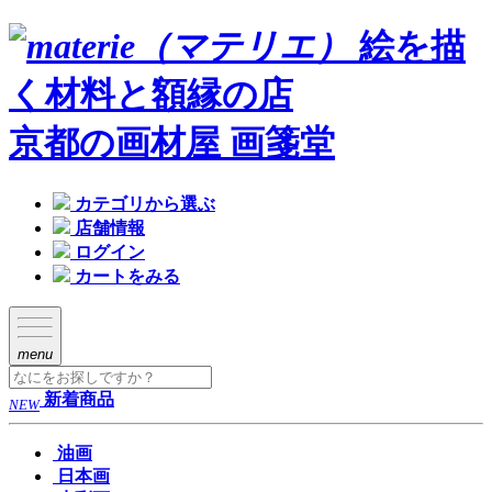
絵を描
く材料と額縁の店
京都の画材屋 画箋堂
カテゴリから選ぶ
店舗情報
ログイン
カートをみる
menu
新着商品
NEW
油画
日本画