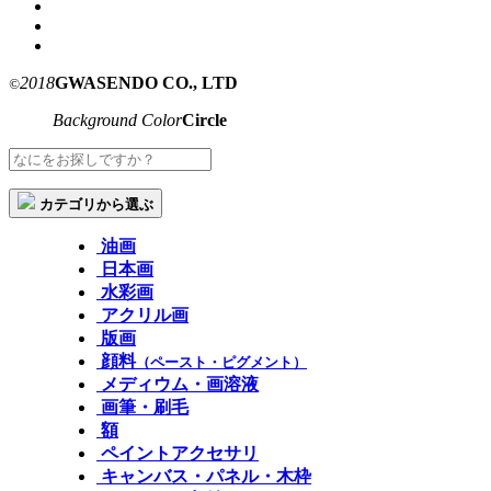
2018
GWASENDO CO., LTD
©
Background Color
Circle
カテゴリから選ぶ
油画
日本画
水彩画
アクリル画
版画
顔料
（ペースト・ピグメント）
メディウム・画溶液
画筆・刷毛
額
ペイントアクセサリ
キャンバス・パネル・木枠