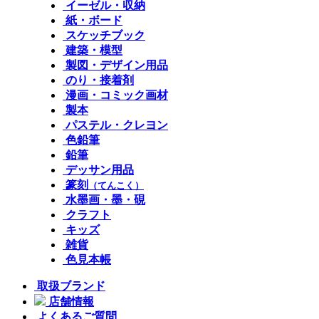
イーゼル・収納
紙・ボード
スケッチブック
建築・模型
製図・デザイン用品
のり・接着剤
漫画・コミック画材
製本
パステル・クレヨン
色鉛筆
鉛筆
デッサン用品
篆刻
（てんこく）
水墨画・墨・硯
クラフト
キッズ
雑貨
色見本帳
取扱ブランド
店舗情報
よくあるご質問