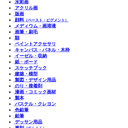
水彩画
アクリル画
版画
顔料
（ペースト・ピグメント）
メディウム・画溶液
画筆・刷毛
額
ペイントアクセサリ
キャンバス・パネル・木枠
イーゼル・収納
紙・ボード
スケッチブック
建築・模型
製図・デザイン用品
のり・接着剤
漫画・コミック画材
製本
パステル・クレヨン
色鉛筆
鉛筆
デッサン用品
篆刻