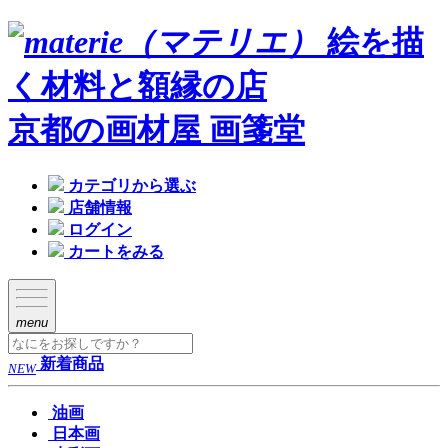
絵を描
く材料と額縁の店
京都の画材屋 画箋堂
カテゴリから選ぶ
店舗情報
ログイン
カートをみる
menu
新着商品
NEW
油画
日本画