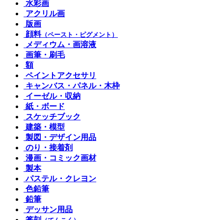
水彩画
アクリル画
版画
顔料
（ペースト・ピグメント）
メディウム・画溶液
画筆・刷毛
額
ペイントアクセサリ
キャンバス・パネル・木枠
イーゼル・収納
紙・ボード
スケッチブック
建築・模型
製図・デザイン用品
のり・接着剤
漫画・コミック画材
製本
パステル・クレヨン
色鉛筆
鉛筆
デッサン用品
篆刻