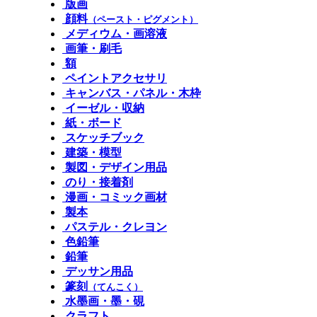
版画
顔料
（ペースト・ピグメント）
メディウム・画溶液
画筆・刷毛
額
ペイントアクセサリ
キャンバス・パネル・木枠
イーゼル・収納
紙・ボード
スケッチブック
建築・模型
製図・デザイン用品
のり・接着剤
漫画・コミック画材
製本
パステル・クレヨン
色鉛筆
鉛筆
デッサン用品
篆刻
（てんこく）
水墨画・墨・硯
クラフト