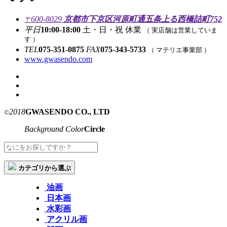
600-8029
京都市下京区河原町通五条上る西橋詰町752
〒
平日
10:00-18:00
土・日・祝 休業
（ 実店舗は営業していま
す ）
TEL
075-351-0875
FAX
075-343-5733
（ マテリエ事業部 ）
www.gwasendo.com
2018
GWASENDO CO., LTD
©
Background Color
Circle
カテゴリから選ぶ
油画
日本画
水彩画
アクリル画