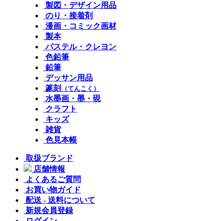
製図・デザイン用品
のり・接着剤
漫画・コミック画材
製本
パステル・クレヨン
色鉛筆
鉛筆
デッサン用品
篆刻
（てんこく）
水墨画・墨・硯
クラフト
キッズ
雑貨
色見本帳
取扱ブランド
店舗情報
よくあるご質問
お買い物ガイド
配送 - 送料について
新規会員登録
ログイン