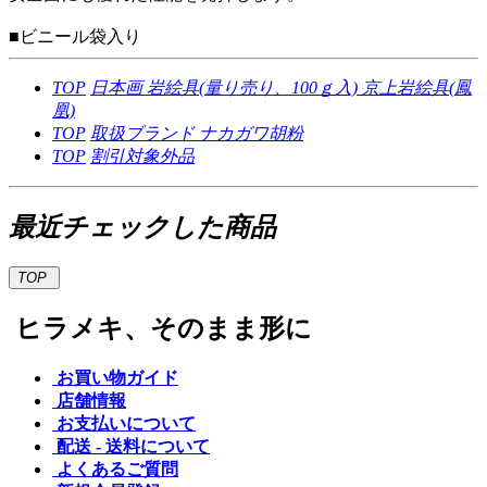
■ビニール袋入り
TOP
日本画
岩絵具(量り売り、100ｇ入)
京上岩絵具(鳳
凰)
TOP
取扱ブランド
ナカガワ胡粉
TOP
割引対象外品
最近チェックした商品
TOP
ヒラメキ、そのまま形に
お買い物ガイド
店舗情報
お支払いについて
配送 - 送料について
よくあるご質問