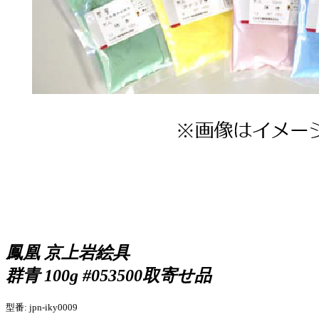
鳳凰 京上岩絵具
群青 100g #053500
取寄せ品
型番: jpn-iky0009