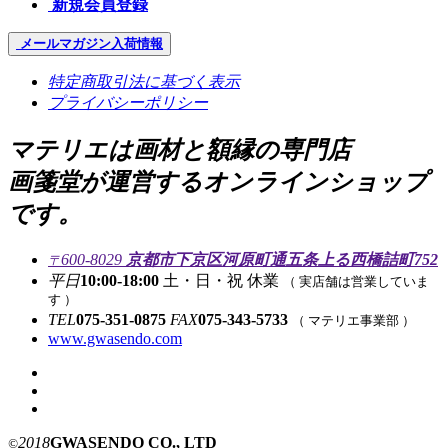
新規会員登録
メールマガジン
入荷情報
特定商取引法に基づく表示
プライバシーポリシー
マテリエは画材と額縁の専門店
画箋堂が運営するオンラインショップ
です。
600-8029
京都市下京区河原町通五条上る西橋詰町752
〒
平日
10:00-18:00
土・日・祝 休業
（ 実店舗は営業していま
す ）
TEL
075-351-0875
FAX
075-343-5733
（ マテリエ事業部 ）
www.gwasendo.com
2018
GWASENDO CO., LTD
©