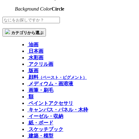
Background Color
Circle
カテゴリから選ぶ
油画
日本画
水彩画
アクリル画
版画
顔料
（ペースト・ピグメント）
メディウム・画溶液
画筆・刷毛
額
ペイントアクセサリ
キャンバス・パネル・木枠
イーゼル・収納
紙・ボード
スケッチブック
建築・模型