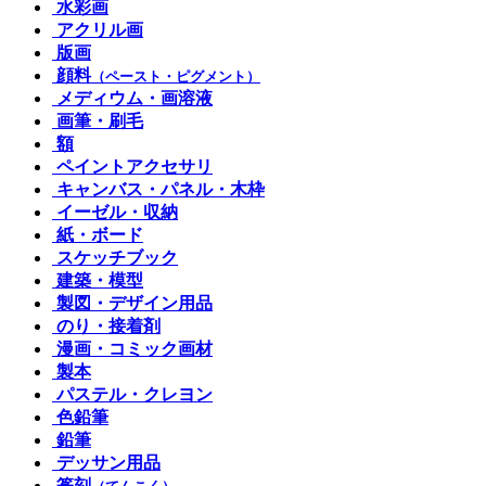
水彩画
アクリル画
版画
顔料
（ペースト・ピグメント）
メディウム・画溶液
画筆・刷毛
額
ペイントアクセサリ
キャンバス・パネル・木枠
イーゼル・収納
紙・ボード
スケッチブック
建築・模型
製図・デザイン用品
のり・接着剤
漫画・コミック画材
製本
パステル・クレヨン
色鉛筆
鉛筆
デッサン用品
篆刻