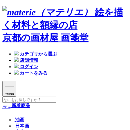
絵を描
く材料と額縁の店
京都の画材屋 画箋堂
カテゴリから選ぶ
店舗情報
ログイン
カートをみる
menu
新着商品
NEW
油画
日本画