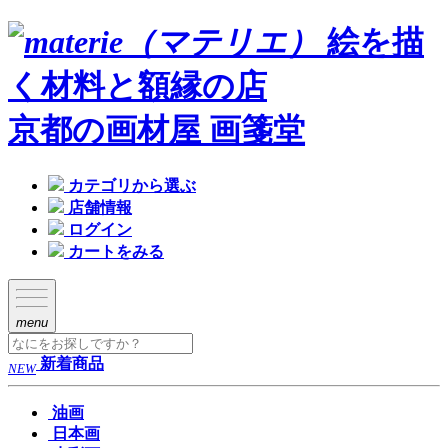
絵を描
く材料と額縁の店
京都の画材屋 画箋堂
カテゴリから選ぶ
店舗情報
ログイン
カートをみる
menu
新着商品
NEW
油画
日本画