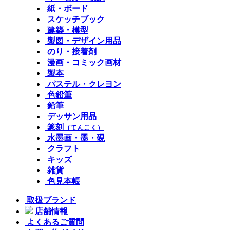
紙・ボード
スケッチブック
建築・模型
製図・デザイン用品
のり・接着剤
漫画・コミック画材
製本
パステル・クレヨン
色鉛筆
鉛筆
デッサン用品
篆刻
（てんこく）
水墨画・墨・硯
クラフト
キッズ
雑貨
色見本帳
取扱ブランド
店舗情報
よくあるご質問