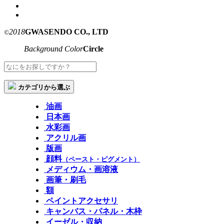
2018
GWASENDO CO., LTD
©
Background Color
Circle
カテゴリから選ぶ
油画
日本画
水彩画
アクリル画
版画
顔料
（ペースト・ピグメント）
メディウム・画溶液
画筆・刷毛
額
ペイントアクセサリ
キャンバス・パネル・木枠
イーゼル・収納