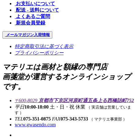
お支払いについて
配送 - 送料について
よくあるご質問
新規会員登録
メールマガジン
入荷情報
特定商取引法に基づく表示
プライバシーポリシー
マテリエは画材と額縁の専門店
画箋堂が運営するオンラインショップ
です。
600-8029
京都市下京区河原町通五条上る西橋詰町752
〒
平日
10:00-18:00
土・日・祝 休業
（ 実店舗は営業していま
す ）
TEL
075-351-0875
FAX
075-343-5733
（ マテリエ事業部 ）
www.gwasendo.com