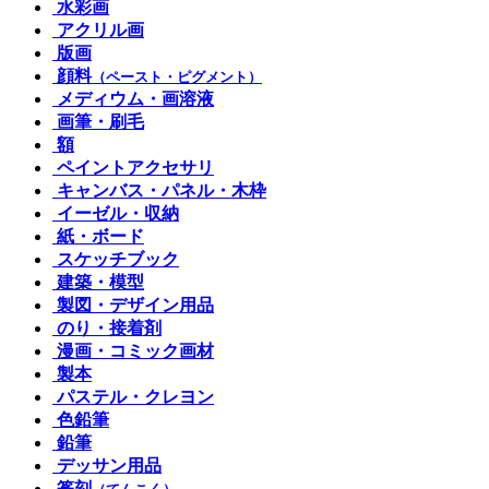
水彩画
アクリル画
版画
顔料
（ペースト・ピグメント）
メディウム・画溶液
画筆・刷毛
額
ペイントアクセサリ
キャンバス・パネル・木枠
イーゼル・収納
紙・ボード
スケッチブック
建築・模型
製図・デザイン用品
のり・接着剤
漫画・コミック画材
製本
パステル・クレヨン
色鉛筆
鉛筆
デッサン用品
篆刻