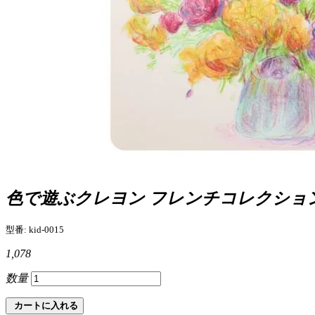
色で遊ぶクレヨン フレンチコレクショ
型番: kid-0015
1,078
数量
カートに入れる