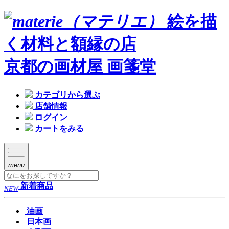
絵を描
く材料と額縁の店
京都の画材屋 画箋堂
カテゴリから選ぶ
店舗情報
ログイン
カートをみる
menu
新着商品
NEW
油画
日本画