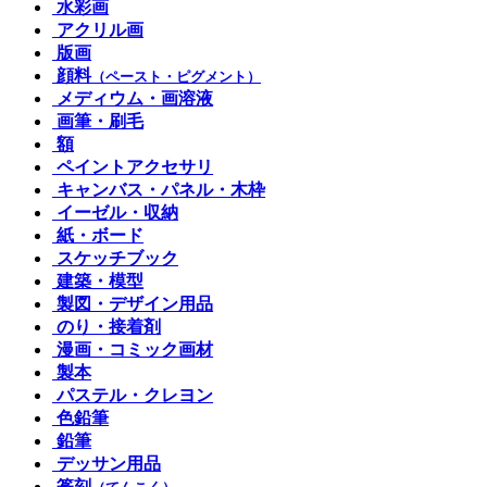
水彩画
アクリル画
版画
顔料
（ペースト・ピグメント）
メディウム・画溶液
画筆・刷毛
額
ペイントアクセサリ
キャンバス・パネル・木枠
イーゼル・収納
紙・ボード
スケッチブック
建築・模型
製図・デザイン用品
のり・接着剤
漫画・コミック画材
製本
パステル・クレヨン
色鉛筆
鉛筆
デッサン用品
篆刻