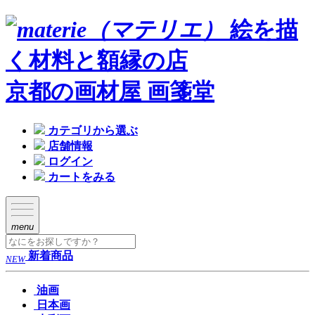
絵を描
く材料と額縁の店
京都の画材屋 画箋堂
カテゴリから選ぶ
店舗情報
ログイン
カートをみる
menu
新着商品
NEW
油画
日本画