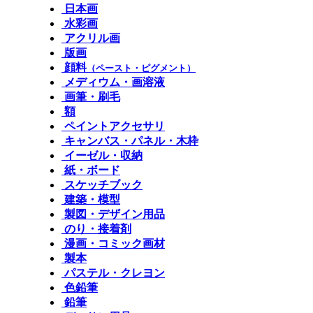
日本画
水彩画
アクリル画
版画
顔料
（ペースト・ピグメント）
メディウム・画溶液
画筆・刷毛
額
ペイントアクセサリ
キャンバス・パネル・木枠
イーゼル・収納
紙・ボード
スケッチブック
建築・模型
製図・デザイン用品
のり・接着剤
漫画・コミック画材
製本
パステル・クレヨン
色鉛筆
鉛筆