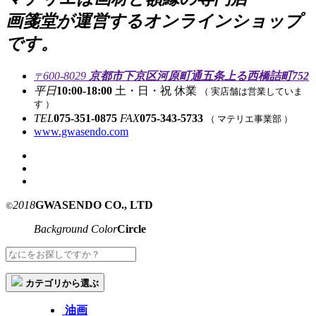
画箋堂が運営するオンラインショップ
です。
600-8029
京都市下京区河原町通五条上る西橋詰町752
〒
平日
10:00-18:00
土・日・祝 休業
（ 実店舗は営業していま
す ）
TEL
075-351-0875
FAX
075-343-5733
（ マテリエ事業部 ）
www.gwasendo.com
2018
GWASENDO CO., LTD
©
Background Color
Circle
カテゴリから選ぶ
油画