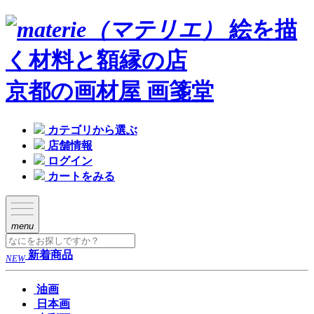
絵を描
く材料と額縁の店
京都の画材屋 画箋堂
カテゴリから選ぶ
店舗情報
ログイン
カートをみる
menu
新着商品
NEW
油画
日本画