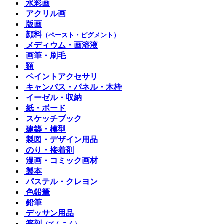
水彩画
アクリル画
版画
顔料
（ペースト・ピグメント）
メディウム・画溶液
画筆・刷毛
額
ペイントアクセサリ
キャンバス・パネル・木枠
イーゼル・収納
紙・ボード
スケッチブック
建築・模型
製図・デザイン用品
のり・接着剤
漫画・コミック画材
製本
パステル・クレヨン
色鉛筆
鉛筆
デッサン用品
篆刻