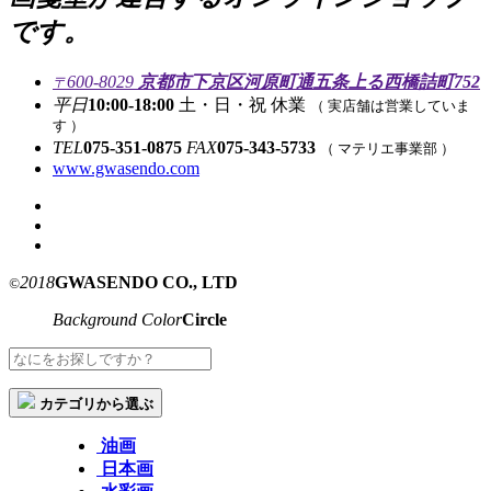
です。
600-8029
京都市下京区河原町通五条上る西橋詰町752
〒
平日
10:00-18:00
土・日・祝 休業
（ 実店舗は営業していま
す ）
TEL
075-351-0875
FAX
075-343-5733
（ マテリエ事業部 ）
www.gwasendo.com
2018
GWASENDO CO., LTD
©
Background Color
Circle
カテゴリから選ぶ
油画
日本画