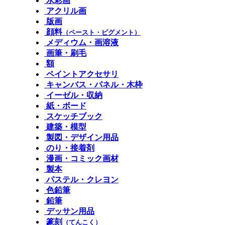
水彩画
アクリル画
版画
顔料
（ペースト・ピグメント）
メディウム・画溶液
画筆・刷毛
額
ペイントアクセサリ
キャンバス・パネル・木枠
イーゼル・収納
紙・ボード
スケッチブック
建築・模型
製図・デザイン用品
のり・接着剤
漫画・コミック画材
製本
パステル・クレヨン
色鉛筆
鉛筆
デッサン用品
篆刻
（てんこく）