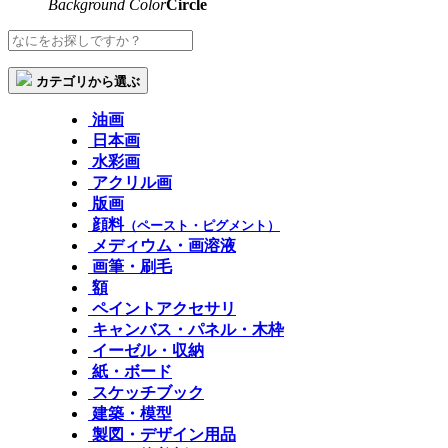
Background Color
Circle
カテゴリから選ぶ
油画
日本画
水彩画
アクリル画
版画
顔料
（ペースト・ピグメント）
メディウム・画溶液
画筆・刷毛
額
ペイントアクセサリ
キャンバス・パネル・木枠
イーゼル・収納
紙・ボード
スケッチブック
建築・模型
製図・デザイン用品