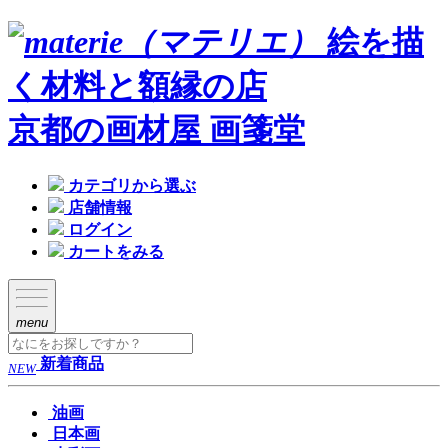
絵を描
く材料と額縁の店
京都の画材屋 画箋堂
カテゴリから選ぶ
店舗情報
ログイン
カートをみる
menu
新着商品
NEW
油画
日本画