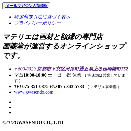
メールマガジン
入荷情報
特定商取引法に基づく表示
プライバシーポリシー
マテリエは画材と額縁の専門店
画箋堂が運営するオンラインショップ
です。
600-8029
京都市下京区河原町通五条上る西橋詰町752
〒
平日
10:00-18:00
土・日・祝 休業
（ 実店舗は営業していま
す ）
TEL
075-351-0875
FAX
075-343-5733
（ マテリエ事業部 ）
www.gwasendo.com
2018
GWASENDO CO., LTD
©