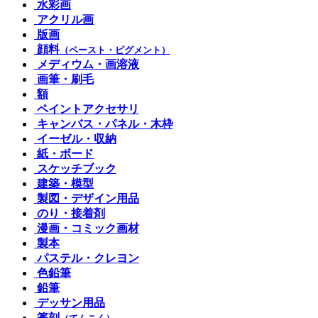
水彩画
アクリル画
版画
顔料
（ペースト・ピグメント）
メディウム・画溶液
画筆・刷毛
額
ペイントアクセサリ
キャンバス・パネル・木枠
イーゼル・収納
紙・ボード
スケッチブック
建築・模型
製図・デザイン用品
のり・接着剤
漫画・コミック画材
製本
パステル・クレヨン
色鉛筆
鉛筆
デッサン用品
篆刻