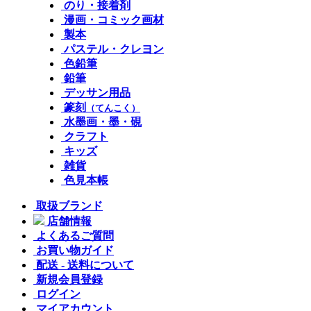
のり・接着剤
漫画・コミック画材
製本
パステル・クレヨン
色鉛筆
鉛筆
デッサン用品
篆刻
（てんこく）
水墨画・墨・硯
クラフト
キッズ
雑貨
色見本帳
取扱ブランド
店舗情報
よくあるご質問
お買い物ガイド
配送 - 送料について
新規会員登録
ログイン
マイアカウント