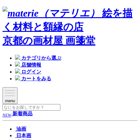
絵を描
く材料と額縁の店
京都の画材屋 画箋堂
カテゴリから選ぶ
店舗情報
ログイン
カートをみる
menu
新着商品
NEW
油画
日本画