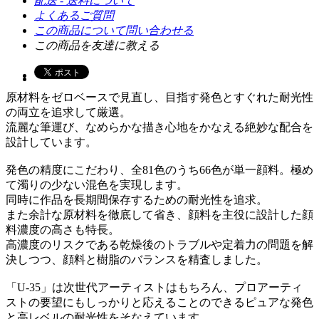
配送 - 送料について
よくあるご質問
この商品について問い合わせる
この商品を友達に教える
原材料をゼロベースで見直し、目指す発色とすぐれた耐光性
の両立を追求して厳選。
流麗な筆運び、なめらかな描き心地をかなえる絶妙な配合を
設計しています。
発色の精度にこだわり、全81色のうち66色が単一顔料。極め
て濁りの少ない混色を実現します。
同時に作品を長期間保存するための耐光性を追求。
また余計な原材料を徹底して省き、顔料を主役に設計した顔
料濃度の高さも特長。
高濃度のリスクである乾燥後のトラブルや定着力の問題を解
決しつつ、顔料と樹脂のバランスを精査しました。
「U-35」は次世代アーティストはもちろん、プロアーティ
ストの要望にもしっかりと応えることのできるピュアな発色
と高レベルの耐光性をそなえています。