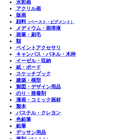
水彩画
アクリル画
版画
顔料
（ペースト・ピグメント）
メディウム・画溶液
画筆・刷毛
額
ペイントアクセサリ
キャンバス・パネル・木枠
イーゼル・収納
紙・ボード
スケッチブック
建築・模型
製図・デザイン用品
のり・接着剤
漫画・コミック画材
製本
パステル・クレヨン
色鉛筆
鉛筆
デッサン用品
篆刻