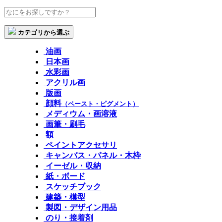
カテゴリから選ぶ
油画
日本画
水彩画
アクリル画
版画
顔料
（ペースト・ピグメント）
メディウム・画溶液
画筆・刷毛
額
ペイントアクセサリ
キャンバス・パネル・木枠
イーゼル・収納
紙・ボード
スケッチブック
建築・模型
製図・デザイン用品
のり・接着剤