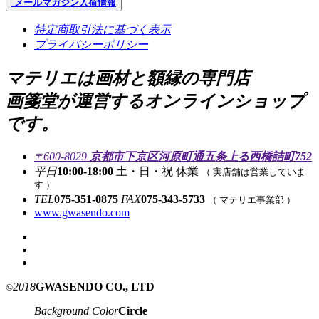
メールマガジン
入荷情報
特定商取引法に基づく表示
プライバシーポリシー
マテリエは画材と額縁の専門店
画箋堂が運営するオンラインショップ
です。
600-8029
京都市下京区河原町通五条上る西橋詰町752
〒
平日
10:00-18:00
土・日・祝 休業
（ 実店舗は営業していま
す ）
TEL
075-351-0875
FAX
075-343-5733
（ マテリエ事業部 ）
www.gwasendo.com
2018
GWASENDO CO., LTD
©
Background Color
Circle