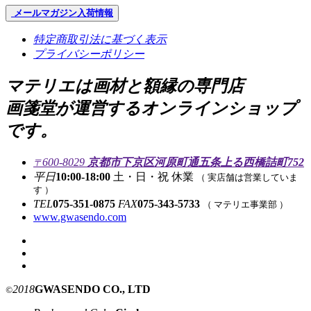
メールマガジン
入荷情報
特定商取引法に基づく表示
プライバシーポリシー
マテリエは画材と額縁の専門店
画箋堂が運営するオンラインショップ
です。
600-8029
京都市下京区河原町通五条上る西橋詰町752
〒
平日
10:00-18:00
土・日・祝 休業
（ 実店舗は営業していま
す ）
TEL
075-351-0875
FAX
075-343-5733
（ マテリエ事業部 ）
www.gwasendo.com
2018
GWASENDO CO., LTD
©