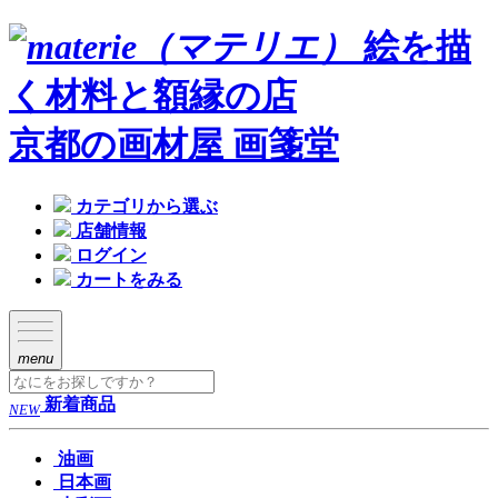
絵を描
く材料と額縁の店
京都の画材屋 画箋堂
カテゴリから選ぶ
店舗情報
ログイン
カートをみる
menu
新着商品
NEW
油画
日本画