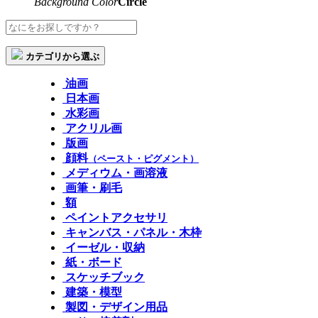
Background Color
Circle
カテゴリから選ぶ
油画
日本画
水彩画
アクリル画
版画
顔料
（ペースト・ピグメント）
メディウム・画溶液
画筆・刷毛
額
ペイントアクセサリ
キャンバス・パネル・木枠
イーゼル・収納
紙・ボード
スケッチブック
建築・模型
製図・デザイン用品