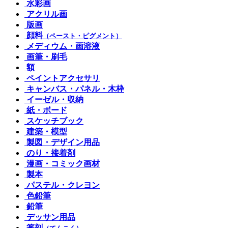
水彩画
アクリル画
版画
顔料
（ペースト・ピグメント）
メディウム・画溶液
画筆・刷毛
額
ペイントアクセサリ
キャンバス・パネル・木枠
イーゼル・収納
紙・ボード
スケッチブック
建築・模型
製図・デザイン用品
のり・接着剤
漫画・コミック画材
製本
パステル・クレヨン
色鉛筆
鉛筆
デッサン用品
篆刻