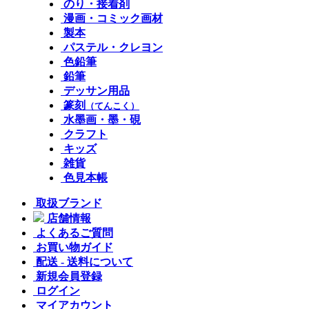
のり・接着剤
漫画・コミック画材
製本
パステル・クレヨン
色鉛筆
鉛筆
デッサン用品
篆刻
（てんこく）
水墨画・墨・硯
クラフト
キッズ
雑貨
色見本帳
取扱ブランド
店舗情報
よくあるご質問
お買い物ガイド
配送 - 送料について
新規会員登録
ログイン
マイアカウント