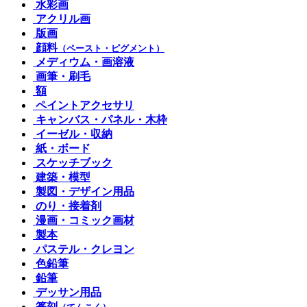
水彩画
アクリル画
版画
顔料
（ペースト・ピグメント）
メディウム・画溶液
画筆・刷毛
額
ペイントアクセサリ
キャンバス・パネル・木枠
イーゼル・収納
紙・ボード
スケッチブック
建築・模型
製図・デザイン用品
のり・接着剤
漫画・コミック画材
製本
パステル・クレヨン
色鉛筆
鉛筆
デッサン用品
篆刻