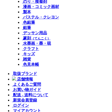
のり・接着剤
漫画・コミック画材
製本
パステル・クレヨン
色鉛筆
鉛筆
デッサン用品
篆刻
（てんこく）
水墨画・墨・硯
クラフト
キッズ
雑貨
色見本帳
取扱ブランド
店舗情報
よくあるご質問
お買い物ガイド
配送 - 送料について
新規会員登録
ログイン
マイアカウント