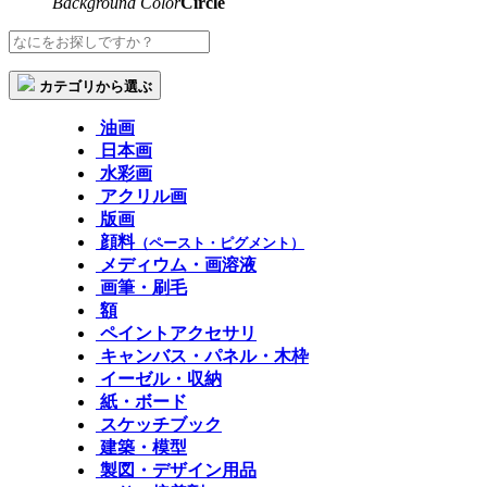
Background Color
Circle
カテゴリから選ぶ
油画
日本画
水彩画
アクリル画
版画
顔料
（ペースト・ピグメント）
メディウム・画溶液
画筆・刷毛
額
ペイントアクセサリ
キャンバス・パネル・木枠
イーゼル・収納
紙・ボード
スケッチブック
建築・模型
製図・デザイン用品