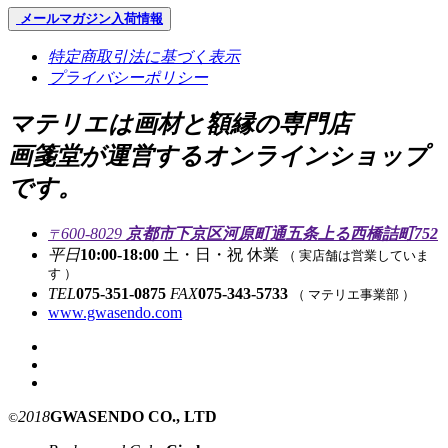
メールマガジン
入荷情報
特定商取引法に基づく表示
プライバシーポリシー
マテリエは画材と額縁の専門店
画箋堂が運営するオンラインショップ
です。
600-8029
京都市下京区河原町通五条上る西橋詰町752
〒
平日
10:00-18:00
土・日・祝 休業
（ 実店舗は営業していま
す ）
TEL
075-351-0875
FAX
075-343-5733
（ マテリエ事業部 ）
www.gwasendo.com
2018
GWASENDO CO., LTD
©