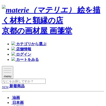
絵を描
く材料と額縁の店
京都の画材屋 画箋堂
カテゴリから選ぶ
店舗情報
ログイン
カートをみる
menu
新着商品
NEW
油画
日本画