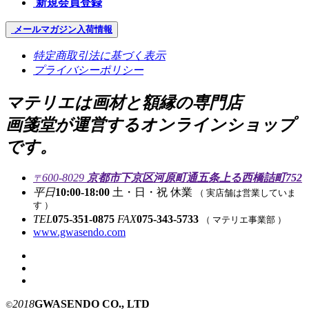
新規会員登録
メールマガジン
入荷情報
特定商取引法に基づく表示
プライバシーポリシー
マテリエは画材と額縁の専門店
画箋堂が運営するオンラインショップ
です。
600-8029
京都市下京区河原町通五条上る西橋詰町752
〒
平日
10:00-18:00
土・日・祝 休業
（ 実店舗は営業していま
す ）
TEL
075-351-0875
FAX
075-343-5733
（ マテリエ事業部 ）
www.gwasendo.com
2018
GWASENDO CO., LTD
©