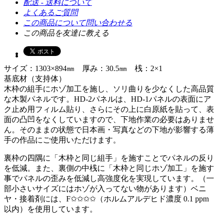
配送 - 送料について
よくあるご質問
この商品について問い合わせる
この商品を友達に教える
サイズ：1303×894㎜ 厚み：30.5㎜ 桟：2×1
基底材（支持体）
木枠の組手にホゾ加工を施し、ソリ曲りを少なくした高品質
な木製パネルです。HD-2パネルは、HD-1パネルの表面にア
ク止め用フィルム貼り、さらにその上に白原紙を貼って、表
面の凸凹をなくしていますので、下地作業の必要はありませ
ん。そのままの状態で日本画・写真などの下地が影響する薄
手の作品にご使用いただけます。
裏枠の四隅に「木枠と同じ組手」を施すことでパネルの反り
を低減。また、裏側の中桟に「木枠と同じホゾ加工」を施す
事でパネルの歪みを低減し高強度化を実現しています。（一
部小さいサイズにはホゾが入ってない物があります）ベニ
ヤ・接着剤には、F✩✩✩✩（ホルムアルデヒド濃度 0.1 ppm
以内）を使用しています。