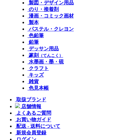
製図・デザイン用品
のり・接着剤
漫画・コミック画材
製本
パステル・クレヨン
色鉛筆
鉛筆
デッサン用品
篆刻
（てんこく）
水墨画・墨・硯
クラフト
キッズ
雑貨
色見本帳
取扱ブランド
店舗情報
よくあるご質問
お買い物ガイド
配送 - 送料について
新規会員登録
ログイン