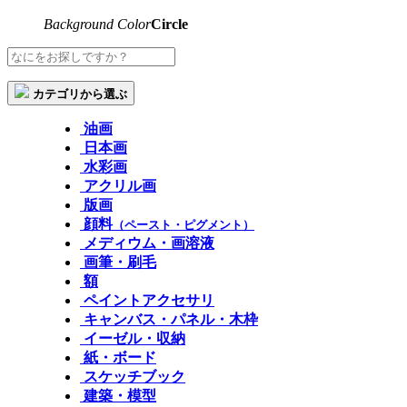
Background Color
Circle
カテゴリから選ぶ
油画
日本画
水彩画
アクリル画
版画
顔料
（ペースト・ピグメント）
メディウム・画溶液
画筆・刷毛
額
ペイントアクセサリ
キャンバス・パネル・木枠
イーゼル・収納
紙・ボード
スケッチブック
建築・模型