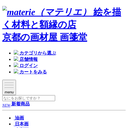
絵を描
く材料と額縁の店
京都の画材屋 画箋堂
カテゴリから選ぶ
店舗情報
ログイン
カートをみる
menu
新着商品
NEW
油画
日本画