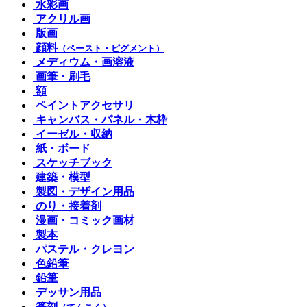
水彩画
アクリル画
版画
顔料
（ペースト・ピグメント）
メディウム・画溶液
画筆・刷毛
額
ペイントアクセサリ
キャンバス・パネル・木枠
イーゼル・収納
紙・ボード
スケッチブック
建築・模型
製図・デザイン用品
のり・接着剤
漫画・コミック画材
製本
パステル・クレヨン
色鉛筆
鉛筆
デッサン用品
篆刻