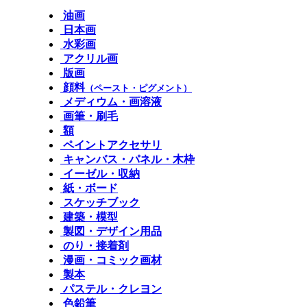
油画
日本画
水彩画
アクリル画
版画
顔料
（ペースト・ピグメント）
メディウム・画溶液
画筆・刷毛
額
ペイントアクセサリ
キャンバス・パネル・木枠
イーゼル・収納
紙・ボード
スケッチブック
建築・模型
製図・デザイン用品
のり・接着剤
漫画・コミック画材
製本
パステル・クレヨン
色鉛筆