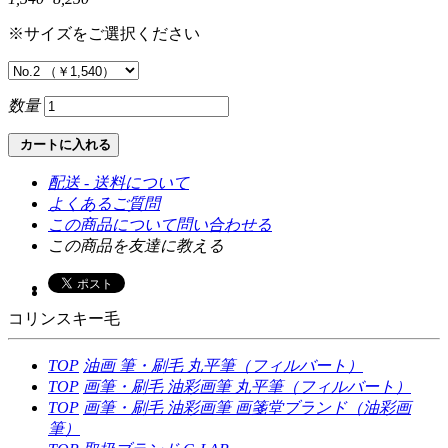
※サイズをご選択ください
数量
カートに入れる
配送 - 送料について
よくあるご質問
この商品について問い合わせる
この商品を友達に教える
コリンスキー毛
TOP
油画
筆・刷毛
丸平筆（フィルバート）
TOP
画筆・刷毛
油彩画筆
丸平筆（フィルバート）
TOP
画筆・刷毛
油彩画筆
画箋堂ブランド（油彩画
筆）