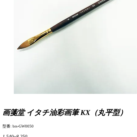
画箋堂 イタチ油彩画筆 KX（丸平型）
型番: brs-GW0050
1,540~8,250