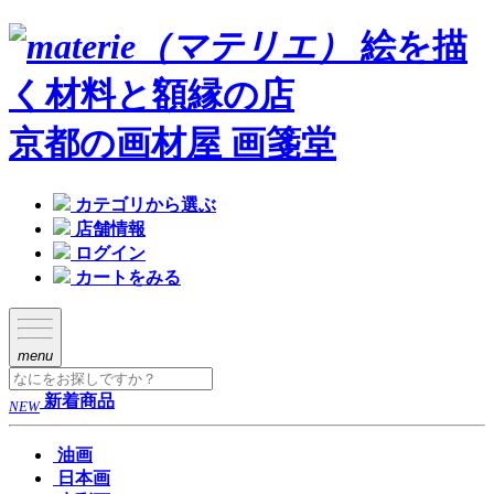
絵を描
く材料と額縁の店
京都の画材屋 画箋堂
カテゴリから選ぶ
店舗情報
ログイン
カートをみる
menu
新着商品
NEW
油画
日本画