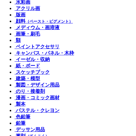
水彩画
アクリル画
版画
顔料
（ペースト・ピグメント）
メディウム・画溶液
画筆・刷毛
額
ペイントアクセサリ
キャンバス・パネル・木枠
イーゼル・収納
紙・ボード
スケッチブック
建築・模型
製図・デザイン用品
のり・接着剤
漫画・コミック画材
製本
パステル・クレヨン
色鉛筆
鉛筆
デッサン用品
篆刻