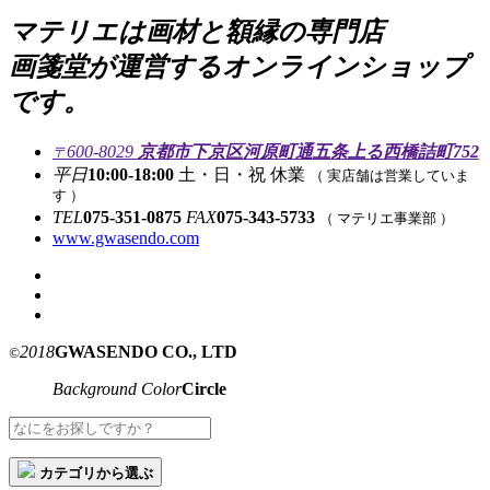
マテリエは画材と額縁の専門店
画箋堂が運営するオンラインショップ
です。
600-8029
京都市下京区河原町通五条上る西橋詰町752
〒
平日
10:00-18:00
土・日・祝 休業
（ 実店舗は営業していま
す ）
TEL
075-351-0875
FAX
075-343-5733
（ マテリエ事業部 ）
www.gwasendo.com
2018
GWASENDO CO., LTD
©
Background Color
Circle
カテゴリから選ぶ