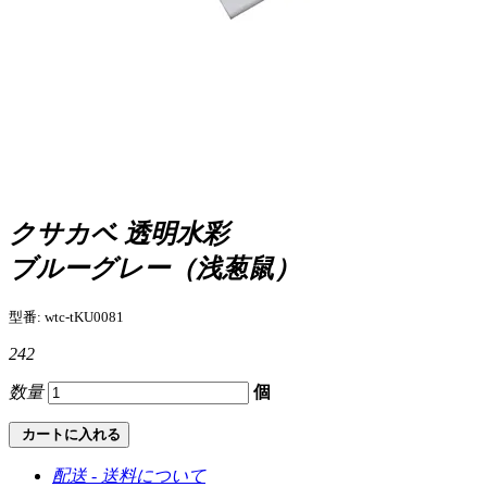
クサカベ 透明水彩
ブルーグレー（浅葱鼠）
型番: wtc-tKU0081
242
数量
個
カートに入れる
配送 - 送料について