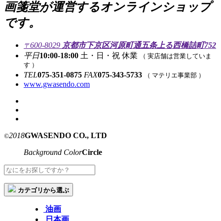
画箋堂が運営するオンラインショップ
です。
600-8029
京都市下京区河原町通五条上る西橋詰町752
〒
平日
10:00-18:00
土・日・祝 休業
（ 実店舗は営業していま
す ）
TEL
075-351-0875
FAX
075-343-5733
（ マテリエ事業部 ）
www.gwasendo.com
2018
GWASENDO CO., LTD
©
Background Color
Circle
カテゴリから選ぶ
油画
日本画