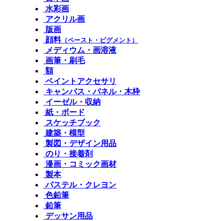
水彩画
アクリル画
版画
顔料
（ペースト・ピグメント）
メディウム・画溶液
画筆・刷毛
額
ペイントアクセサリ
キャンバス・パネル・木枠
イーゼル・収納
紙・ボード
スケッチブック
建築・模型
製図・デザイン用品
のり・接着剤
漫画・コミック画材
製本
パステル・クレヨン
色鉛筆
鉛筆
デッサン用品