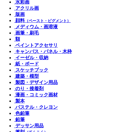
水彩画
アクリル画
版画
顔料
（ペースト・ピグメント）
メディウム・画溶液
画筆・刷毛
額
ペイントアクセサリ
キャンバス・パネル・木枠
イーゼル・収納
紙・ボード
スケッチブック
建築・模型
製図・デザイン用品
のり・接着剤
漫画・コミック画材
製本
パステル・クレヨン
色鉛筆
鉛筆
デッサン用品
篆刻