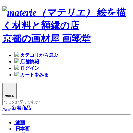
絵を描
く材料と額縁の店
京都の画材屋 画箋堂
カテゴリから選ぶ
店舗情報
ログイン
カートをみる
menu
新着商品
NEW
油画
日本画