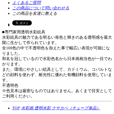
よくあるご質問
この商品について問い合わせる
この商品を友達に教える
■専門家用透明水彩絵具
水彩絵具の魅力である明るい発色と輝きのある透明感を最大
限に生かして作られています。
全169色の中で不透明色を加えた事で幅広い表現が可能にな
りました。
和名を冠しているので水彩色名から日本画相当色が一目でわ
かります。
また、環境にやさしい絵具として、カドミウム、コバルトな
どの顔料を使わず、耐光性に優れた有機顔料を使用していま
す。
不透明色
※色見本は厳密なものではありません。あくまで目安として
ご利用ください。
TOP
水彩画
透明水彩
クサカベ（チューブ単品）