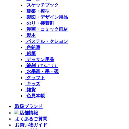
スケッチブック
建築・模型
製図・デザイン用品
のり・接着剤
漫画・コミック画材
製本
パステル・クレヨン
色鉛筆
鉛筆
デッサン用品
篆刻
（てんこく）
水墨画・墨・硯
クラフト
キッズ
雑貨
色見本帳
取扱ブランド
店舗情報
よくあるご質問
お買い物ガイド