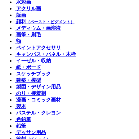
水彩画
アクリル画
版画
顔料
（ペースト・ピグメント）
メディウム・画溶液
画筆・刷毛
額
ペイントアクセサリ
キャンバス・パネル・木枠
イーゼル・収納
紙・ボード
スケッチブック
建築・模型
製図・デザイン用品
のり・接着剤
漫画・コミック画材
製本
パステル・クレヨン
色鉛筆
鉛筆
デッサン用品
篆刻