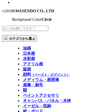
2018
GWASENDO CO., LTD
©
Background Color
Circle
カテゴリから選ぶ
油画
日本画
水彩画
アクリル画
版画
顔料
（ペースト・ピグメント）
メディウム・画溶液
画筆・刷毛
額
ペイントアクセサリ
キャンバス・パネル・木枠
イーゼル・収納
紙・ボード