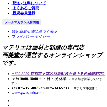
配送 - 送料について
よくあるご質問
新規会員登録
メールマガジン
入荷情報
特定商取引法に基づく表示
プライバシーポリシー
マテリエは画材と額縁の専門店
画箋堂が運営するオンラインショップ
です。
600-8029
京都市下京区河原町通五条上る西橋詰町752
〒
平日
10:00-18:00
土・日・祝 休業
（ 実店舗は営業していま
す ）
TEL
075-351-0875
FAX
075-343-5733
（ マテリエ事業部 ）
www.gwasendo.com