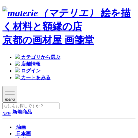
絵を描
く材料と額縁の店
京都の画材屋 画箋堂
カテゴリから選ぶ
店舗情報
ログイン
カートをみる
menu
新着商品
NEW
油画
日本画