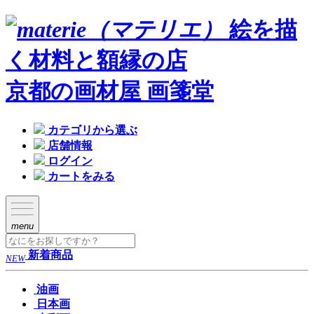
絵を描
く材料と額縁の店
京都の画材屋 画箋堂
カテゴリから選ぶ
店舗情報
ログイン
カートをみる
menu
新着商品
NEW
油画
日本画