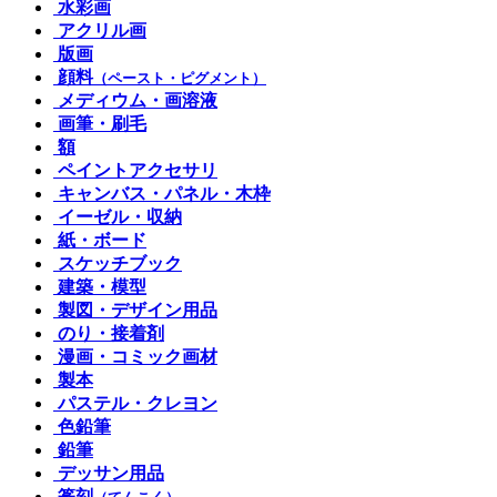
水彩画
アクリル画
版画
顔料
（ペースト・ピグメント）
メディウム・画溶液
画筆・刷毛
額
ペイントアクセサリ
キャンバス・パネル・木枠
イーゼル・収納
紙・ボード
スケッチブック
建築・模型
製図・デザイン用品
のり・接着剤
漫画・コミック画材
製本
パステル・クレヨン
色鉛筆
鉛筆
デッサン用品
篆刻