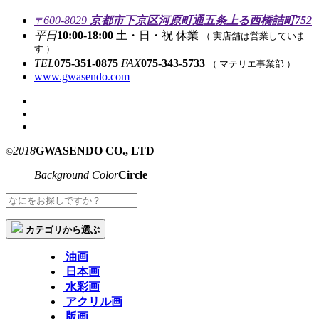
600-8029
京都市下京区河原町通五条上る西橋詰町752
〒
平日
10:00-18:00
土・日・祝 休業
（ 実店舗は営業していま
す ）
TEL
075-351-0875
FAX
075-343-5733
（ マテリエ事業部 ）
www.gwasendo.com
2018
GWASENDO CO., LTD
©
Background Color
Circle
カテゴリから選ぶ
油画
日本画
水彩画
アクリル画
版画