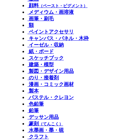
顔料
（ペースト・ピグメント）
メディウム・画溶液
画筆・刷毛
額
ペイントアクセサリ
キャンバス・パネル・木枠
イーゼル・収納
紙・ボード
スケッチブック
建築・模型
製図・デザイン用品
のり・接着剤
漫画・コミック画材
製本
パステル・クレヨン
色鉛筆
鉛筆
デッサン用品
篆刻
（てんこく）
水墨画・墨・硯
クラフト