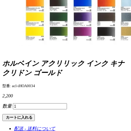
ホルベイン アクリリック インク キナ
クリドン ゴールド
型番: acl-iHOA0034
2,200
数量
カートに入れる
配送 - 送料について