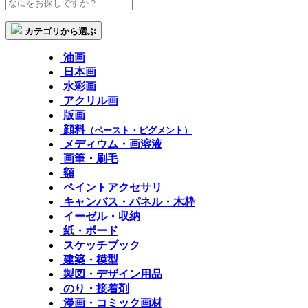
カテゴリから選ぶ
油画
日本画
水彩画
アクリル画
版画
顔料
（ペースト・ピグメント）
メディウム・画溶液
画筆・刷毛
額
ペイントアクセサリ
キャンバス・パネル・木枠
イーゼル・収納
紙・ボード
スケッチブック
建築・模型
製図・デザイン用品
のり・接着剤
漫画・コミック画材