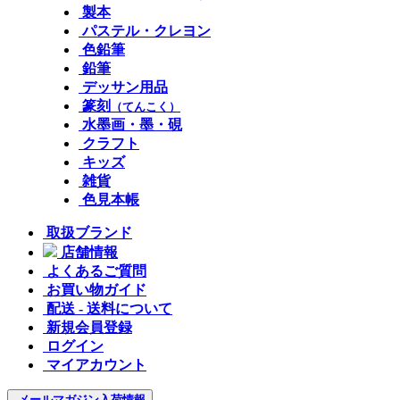
製本
パステル・クレヨン
色鉛筆
鉛筆
デッサン用品
篆刻
（てんこく）
水墨画・墨・硯
クラフト
キッズ
雑貨
色見本帳
取扱ブランド
店舗情報
よくあるご質問
お買い物ガイド
配送 - 送料について
新規会員登録
ログイン
マイアカウント
メールマガジン
入荷情報