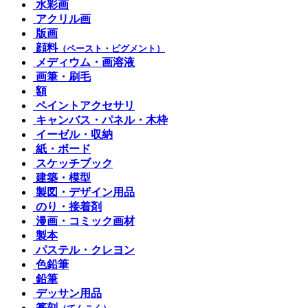
水彩画
アクリル画
版画
顔料
（ペースト・ピグメント）
メディウム・画溶液
画筆・刷毛
額
ペイントアクセサリ
キャンバス・パネル・木枠
イーゼル・収納
紙・ボード
スケッチブック
建築・模型
製図・デザイン用品
のり・接着剤
漫画・コミック画材
製本
パステル・クレヨン
色鉛筆
鉛筆
デッサン用品
篆刻