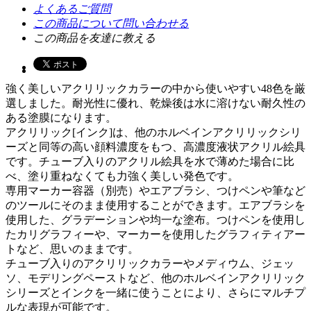
よくあるご質問
この商品について問い合わせる
この商品を友達に教える
強く美しいアクリリックカラーの中から使いやすい48色を厳
選しました。耐光性に優れ、乾燥後は水に溶けない耐久性の
ある塗膜になります。
アクリリック[インク]は、他のホルベインアクリリックシリ
ーズと同等の高い顔料濃度をもつ、高濃度液状アクリル絵具
です。チューブ入りのアクリル絵具を水で薄めた場合に比
べ、塗り重ねなくても力強く美しい発色です。
専用マーカー容器（別売）やエアブラシ、つけペンや筆など
のツールにそのまま使用することができます。エアブラシを
使用した、グラデーションや均一な塗布。つけペンを使用し
たカリグラフィーや、マーカーを使用したグラフィティアー
トなど、思いのままです。
チューブ入りのアクリリックカラーやメディウム、ジェッ
ソ、モデリングペーストなど、他のホルベインアクリリック
シリーズとインクを一緒に使うことにより、さらにマルチプ
ルな表現が可能です。