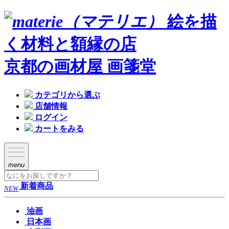
絵を描
く材料と額縁の店
京都の画材屋 画箋堂
カテゴリから選ぶ
店舗情報
ログイン
カートをみる
menu
新着商品
NEW
油画
日本画