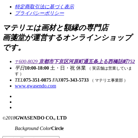
特定商取引法に基づく表示
プライバシーポリシー
マテリエは画材と額縁の専門店
画箋堂が運営するオンラインショップ
です。
600-8029
京都市下京区河原町通五条上る西橋詰町752
〒
平日
10:00-18:00
土・日・祝 休業
（ 実店舗は営業していま
す ）
TEL
075-351-0875
FAX
075-343-5733
（ マテリエ事業部 ）
www.gwasendo.com
2018
GWASENDO CO., LTD
©
Background Color
Circle